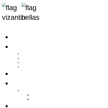
Αρχική
Αρθρογραφία
Τελευταία Νέα
Νέα Συλλόγων
Γενικά Άρθρα
Ειδήσεις - Σχόλια - Κοινωνικά
Ιστορίες Ζωής
Π.Ο.Σ.Σ.
Ιστορία Π.Ο.Σ.Σ.
Ιστορικό Ίδρυσης Π.Ο.Σ.Σ.
Βιογραφικό Π.Ο.Σ.Σ.
Χορηγοί