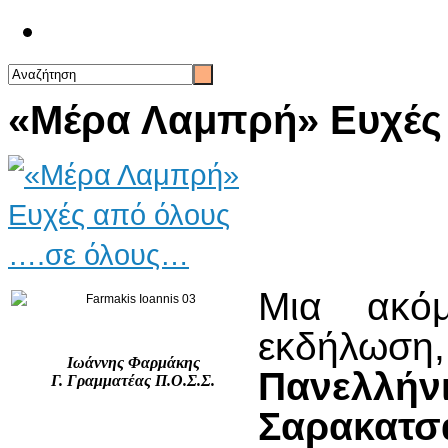
Επικοινωνία
«Μέρα Λαμπρή» Ευχές
Μια ακό
εκδήλωσ
Ιωάννης Φαρμάκης
Πανελλή
Γ. Γραμματέας Π.Ο.Σ.Σ.
Σαρακατσ