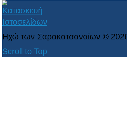
Ηχώ των Σαρακατσαναίων
©
202
Scroll to Top