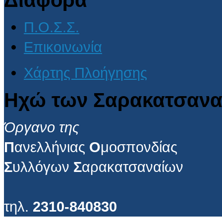
Π.Ο.Σ.Σ.
Επικοινωνία
Χάρτης Πλοήγησης
Ηχώ των Σαρακατσανα
Όργανο της
Π
ανελλήνιας
Ο
μοσπονδίας
Σ
υλλόγων
Σ
αρακατσαναίων
τηλ.
2310-840830