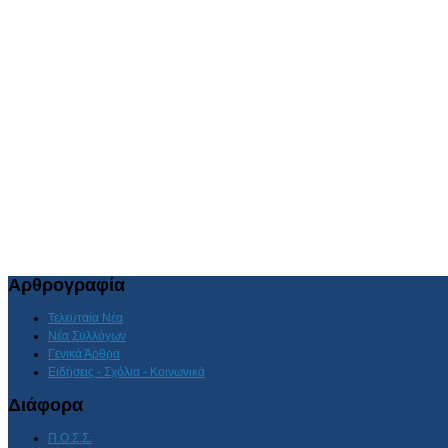
Αρθρογραφία
Τελευταία Νέα
Νέα Συλλόγων
Γενικά Άρθρα
Ειδήσεις - Σχόλια - Κοινωνικά
Διάφορα
Π.Ο.Σ.Σ.