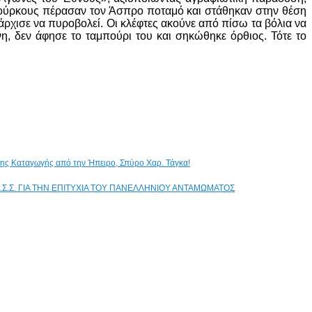
ς Τούρκους πέρασαν τον Άσπρο ποταμό και στάθηκαν στην θέση
ρχισε να πυροβολεί. Οι κλέφτες ακούνε από πίσω τα βόλια να
, δεν άφησε το ταμπούρι του και σηκώθηκε όρθιος. Τότε το
ικης Καταγωγής από την Ήπειρο, Σπύρο Χαρ. Τάγκα!
.Σ.Σ. ΓΙΑ ΤΗΝ ΕΠΙΤΥΧΙΑ ΤΟΥ ΠΑΝΕΛΛΗΝΙΟΥ ΑΝΤΑΜΩΜΑΤΟΣ