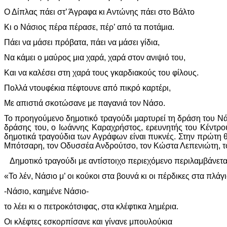
Ο Δίπλας πάει στ’ Άγραφα κι Αντώνης πάει στο Βάλτο
Κι ο Νάσιος πέρα πέρασε, πέρ’ από τα ποτάμια.
Πάει να μάσει πρόβατα, πάει να μάσει γίδια,
Να κάμει ο μαύρος μια χαρά, χαρά στον ανιψιό του,
Και να καλέσει στη χαρά τους γκαρδιακούς του φίλους.
Πολλά ντουφέκια πέφτουνε από πικρό καρτέρι,
Με απιστιά σκοτώσανε με παγανιά τον Νάσο.
Το προηγούμενο δημοτικό τραγούδι μαρτυρεί τη δράση του Νά
δράσης του, ο Ιωάννης Καραχρήστος, ερευνητής του Κέντρο
δημοτικά τραγούδια των Αγράφων είναι πυκνές. Στην πρώτη 
Μπότσαρη, τον Οδυσσέα Ανδρούτσο, τον Κώστα Λεπενιώτη, τ
Δημοτικό τραγούδι με αντίστοιχο περιεχόμενο περιλαμβάνεται
«Το λέν, Νάσιο μ’ οι κούκοι στα βουνά κι οι πέρδικες στα πλάγι
-Νάσιο, καημένε Νάσιο-
το λέει κι ο πετροκότσιφας, στα κλέφτικα λημέρια.
Οι κλέφτες εσκορπίσανε και γίνανε μπουλούκια