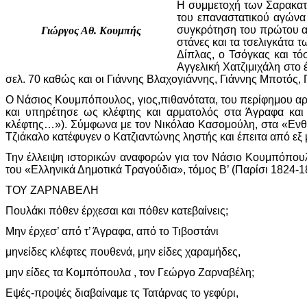
Η συμμετοχή των Σαρακατσ
του επαναστατικού αγώνα 
συγκρότηση του πρώτου αν
Γιώργος Αθ. Κουμπής
στάνες και τα τσελιγκάτα 
Δίπλας, ο Τσόγκας και τ
Αγγελική Χατζιμιχάλη στο
σελ. 70 καθώς και οι Γιάννης Βλαχογιάννης, Γιάννης Μποτός
Ο Νάσιος Κουμπόπουλος, γιος,πιθανότατα, του περίφημου α
και υπηρέτησε ως κλέφτης και αρματολός στα Άγραφα κα
κλέφτης…»). Σύμφωνα με τον Νικόλαο Κασομούλη, στα «Ενθυ
Τζιάκαλο κατέφυγεν ο Κατζιαντώνης ληστής και έπειτα από εξ
Την έλλειψη ιστορικών αναφορών για τον Νάσιο Κουμπόπουλ
του «Ελληνικά Δημοτικά Τραγούδια», τόμος Β’ (Παρίσι 1824-1
ΤΟΥ ΖΑΡΝΑΒΕΛΗ
Πουλάκι πόθεν έρχεσαι και πόθεν κατεβαίνεις;
Μην έρχεσ’ από τ’ Άγραφα, από το Τιβοστάνι
μηνείδες κλέφτες πουθενά, μην είδες χαραμήδες,
μην είδες τα Κομπόπουλα , τον Γεώργο Ζαρναβέλη;
Εψές-προψές διαβαίναμε τς Τατάρνας το γεφύρι,