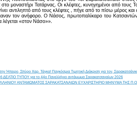
τά στο μοναστήρι Τατάρνας. Οι κλέφτες, κυνηγημένοι από του
ει αντιληπτό από τους κλέφτες , πήγε από το πίσω μέρος και ά
 έκαναν τον ανήφορο. Ο Νάσος, πρωτοπαλίκαρο του Κατσαντώνη
α λέγεται «στον Νάσο»».
Παγκόσμια Τιμητική Διάκριση για τον, Σαρακατσάν
ΔΕΛΤΙΟ ΤΥΠΟΥ για το 44ο Πανελλήνιο αντάμωμα Σαρακατσαναίων 2026
ΕΥΧΑΡΙΣΤΗΡΙΟ ΜΗΝΥΜΑ ΤΗΣ Π.Ο