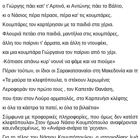
ο Γιώργης πάει κατ’ τ’ Αρτινό, κι Αντώνης πάει το Βάλτο,
κι ο Νάσιος πέρα πέρασε, πέρα κα’ τις κουμπάρες.
Κουμπάρες τον καρτέρησαν με τα παιδιά στα χέρια.
Φλουριά πετάει στα παιδιά, μαντήλια στις κουμπάρες,
άλλη του παίρνει τ’ άρματα, και άλλη το ντουφέκι,
και μια κουμπάρα Γιώργαινα τον παίρνει από το χέρι.
-Κόπιασε απάνω κυρ’ νουνέ να φάμε και να πιούμε»
Πέραν τούτων, οι ίδιοι οι Σαρακατσαναίοι στη Μακεδονία κα
«Τα μαύρα τα κλεφτόπουλα, τι στέκουν λερωμένα;
Λεροφοράν τον πρώτο τους , τον Καπετάν Θανάση,
που ήταν στον Λούρο αρματολός, στο Καρπενήσι κλέφτης
κι όλα τα κάστρα τα πατεί, κι όλα τα βιλαέτια»
Σύμφωνα με προφορικές πληροφορίες, που όμως δεν κατέστη
κλεφτόπουλα».Στον ήρωα Νάσιο Κουμπόπουλο αναφέρονται κα
και,ενδεχομένως, το «Ανάρια-ανάρια τα ‘ριχναν».
Για το τέλος του Νάσιου Κουμπόπουλου, ο ιστοριοδίφης Ιω