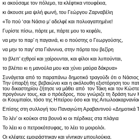
κι ακούσαμε τον πόλεμο, τα κλέφτικα ντουφέκια,
κι άκουσε μια ψιλή φωνή, του Γεώργου Ζαρναβέλη
«Το πού ‘σαι Νάσιο μ’ αδελφέ και πολυαγαπημένε!
Γυρίστε πίσω, πάρτε με, πάρτε μου το κεφάλι,
να μην το παρ’ η παγανιά, κι ο πούστης ο Γεωργούσης,
να μην το παγ’ στα Γιάννινα, στην πόρτα του βεζίρη
το βλεπ’ εχθροί και χαίρουνται, και φίλοι και λυπούνται,
το βλέπει κι η μανούλα μου και χύνει μαύρα δάκρυα»
Συνάγεται από το παραπάνω δημοτικό τραγούδι ότι ο Νάσιος
Την ύπαρξή της βεβαιώνει και η ακόλουθη εξιστόρηση του π
του δικαστηρίου ζήτησε να μάθει από τον Τάκη και τον Κώσ
προγόνων τους, και ο πρόεδρος, που γνώριζε τη δράση των 
οι Κουμπαίοι, τόσο της Ηπείρου όσο και της Αιτωλοακαρνανία
Επίσης στη συλλογή του Παναγιώτη Αραβαντινού «Δημοτικά Τ
Το λέν’ οι κούκοι στα βουνά κι οι πέρδικες στα πλάγια
Το λέει κι ο πετροκότσυφας, το λέει το μοιρολόι.
Οι κλέφτες εμοιράστηκαν και γίνηκαν μπουλούκια.