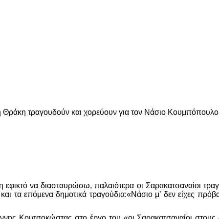
ι τη Θράκη τραγουδούν και χορεύουν για τον Νάσιο Κουμπόπουλ
 εφικτό να διασταυρώσω, παλαιότερα οι Σαρακατσαναίοι τρα
ι τα επόμενα δημοτικά τραγούδια:«Νάσιο μ’ δεν είχες πρόβ
άννης Κουτσοκώστας στο έργο του «οι Σαρακατσαναίοι στους