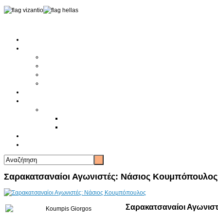
Αρχική
Αρθρογραφία
Τελευταία Νέα
Νέα Συλλόγων
Γενικά Άρθρα
Ειδήσεις - Σχόλια - Κοινωνικά
Ιστορίες Ζωής
Π.Ο.Σ.Σ.
Ιστορία Π.Ο.Σ.Σ.
Ιστορικό Ίδρυσης Π.Ο.Σ.Σ.
Βιογραφικό Π.Ο.Σ.Σ.
Χορηγοί
Επικοινωνία
Σαρακατσαναίοι Αγωνιστές: Νάσιος Κουμπόπουλος
Σαρακατσαναίοι Αγωνισ