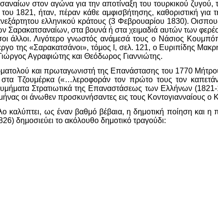
αναίων στον αγώνα για την αποτίναξη του τουρκικού ζυγού, τ
του 1821, ήταν, πέραν κάθε αμφισβήτησης, καθοριστική για 
εξάρτητου ελληνικού κράτους (3 Φεβρουαρίου 1830). Οισπουδα
των Σαρακατσαναίων, στα βουνά ή στα χειμαδιά αυτών των φερέ
όσοι άλλοι. Λιγότερο γνωστός ανάμεσά τους ο Νάσιος Κουμπό
 έργο της «Σαρακατσάνοι», τόμος Ι, σελ. 121, ο Ευριπίδης Μα
, Γιώργος Αγραφιώτης και Θεόδωρος Γιαννιώτης.
ρματολού και πρωταγωνιστή της Επανάστασης του 1770 Μήτρο
ι στα Τζουμέρκα («…λεροφοράν τον πρώτο τους τον καπετά
μήματα Στρατιωτικά της Επαναστάσεως των Ελλήνων (1821-18
 μήνας οι άνωθεν προσκυνήσαντες εις τους Κοντογιανναίους ο Κ
ο καλύπτει, ως έναν βαθμό βέβαια, η δημοτική ποίηση και η 
826) δημοσιεύει το ακόλουθο δημοτικό τραγούδι: