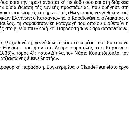
όσο κατά την προεπαναστατική περίοδο όσο και στη διάρκεια
την αίσια έκβαση τής εθνικής προσπάθειας, που οδήγησε στη
ιότεροι κλέφτες και ήρωες της εθνεγερσίας γεννήθηκαν στις
οικων Ελλήνων: ο Κατσαντώνης, ο Καραϊσκάκης, ο Λιακατάς, ο
πουλος, τη σαρακατσάνικη καταγωγή του οποίου υιοθετούν η
κρής στο βιβλίο του «Ζωή και Παράδοση των Σαρακατσαναίων»,
υ Βλαχοθανάση, γεννήθηκε περίπου στα μέσα του 18ου αιώνα
ν Θανάση, που ήταν στο Λούρο αρματολός, στο Καρπενήσι
33)», τόμος Α’ : «στον Δίπλα, τον Νάσιο Κουμπόπουλο, τον
ατζιαντώνης έμεινε ληστής».
προφορική παράδοση. Συγκεκριμένα ο ClaudeFaurielστο έργο