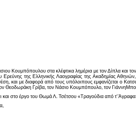
σιου Κουμπόπουλου στα κλέφτικα λημέρια με τον Δίπλα και το
υ Ερεύνης της Ελληνικής Λαογραφίας της Ακαδημίας Αθηνών,
θέση, και με διαφορά από τους υπόλοιπους εμφανίζεται ο Κατ
ον Θεοδωράκη Γρίβα, τον Νάσιο Κουμπόπουλο, τον ΓιάννηΜπου
 και στο έργο του Θωμά Λ. Τσέτσου «Τραγούδια από τ’ Άγραφα» 
α,