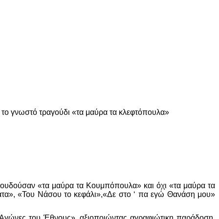
ο το γνωστό τραγούδι «τα μαύρα τα κλεφτόπουλα»
γουδούσαν «τα μαύρα τα Κουμπόπουλα» και όχι «τα μαύρα τα
ατα», «Του Νάσου το κεφάλι»,«Δε στο ‘ πα εγώ Θανάση μου»
 Αγώνες του Έθνους», αξιοποιώντας αγραφιώτικη παράδοση,