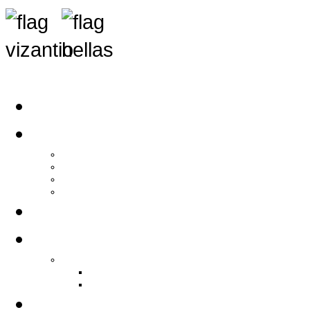
Αρχική
Αρθρογραφία
Τελευταία Νέα
Νέα Συλλόγων
Γενικά Άρθρα
Ειδήσεις - Σχόλια - Κοινωνικά
Ιστορίες Ζωής
Π.Ο.Σ.Σ.
Ιστορία Π.Ο.Σ.Σ.
Ιστορικό Ίδρυσης Π.Ο.Σ.Σ.
Βιογραφικό Π.Ο.Σ.Σ.
Χορηγοί