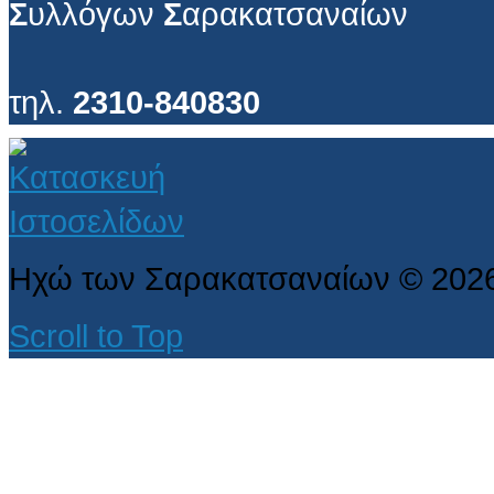
Σ
υλλόγων
Σ
αρακατσαναίων
τηλ.
2310-840830
Ηχώ των Σαρακατσαναίων
©
202
Scroll to Top