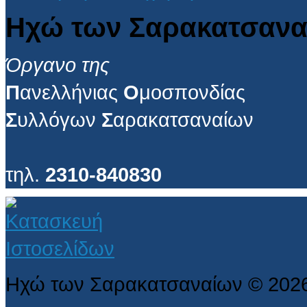
Ηχώ των Σαρακατσανα
Όργανο της
Π
ανελλήνιας
Ο
μοσπονδίας
Σ
υλλόγων
Σ
αρακατσαναίων
τηλ.
2310-840830
Ηχώ των Σαρακατσαναίων
©
202