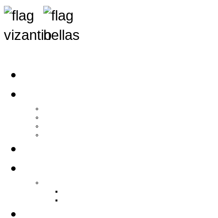
Αρχική
Αρθρογραφία
Τελευταία Νέα
Νέα Συλλόγων
Γενικά Άρθρα
Ειδήσεις - Σχόλια - Κοινωνικά
Ιστορίες Ζωής
Π.Ο.Σ.Σ.
Ιστορία Π.Ο.Σ.Σ.
Ιστορικό Ίδρυσης Π.Ο.Σ.Σ.
Βιογραφικό Π.Ο.Σ.Σ.
Χορηγοί