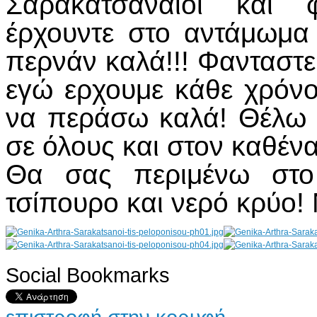
Σαρακατσαναίοι και 
έρχουντε στο αντάμωμα
περνάν καλά!!! Φανταστε
εγώ ερχουμε κάθε χρόνο
να περάσω καλά! Θέλω 
σε όλους και στον καθένα
Θα σας περιμένω στο
τσίπουρο και νερό κρύο! 
Social Bookmarks
AdmirorGallery 4.5.0
, author/s
Vasiljevski
&
Kekeljevic
.