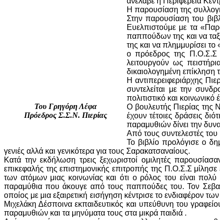
ανέλαβε η Περιφέρεια Κεντ
Η παρουσίαση της συλλογή
Στην παρουσίαση του βιβ
Ευελπιστούμε με τα «Παρ
παππούδων της και να ταξ
της και να πλημμυρίσει το
ο πρόεδρος της Π.Ο.Σ.Σ 
λειτουργούν ως πειστήρι
δικαιολογημένη επίκληση 
Η αντιπερειφεριάρχης Πιε
συντελείται με την συνδ
πολιτιστικό και κοινωνικό
Του Γρηγόρη Λέφα
Ο βουλευτής Πιερίας της 
Πρόεδρος Σ.Σ.Ν. Πιερίας
έχουν τέτοιες δράσεις διό
παραμυθιών δίνει την δυνατ
Από τους συντελεστές του 
Το βιβλίο προλόγισε ο δ
γενιές αλλά και γενικότερα για τους Σαρακατσαναίους.
Κατά την εκδήλωση τρεις ξεχωριστοί ομιλητές παρουσίασα
επικεφαλής της επιστημονικής επιτροπής της Π.Ο.Σ.Σ μίλησε
των ατόμων μιας κοινωνίας και ότι ο ρόλος του είναι πολ
παραμύθια που άκουγε από τους παππούδες του. Τον Σεβα
οποίος με μια εξαιρετική εισήγηση κέντρισε το ενδιαφέρον τω
Μιχελάκη Δέσποινα εκπαιδευτικός και υπεύθυνη του γραφείου
παραμυθιών και τα μηνύματα τους στα μικρά παιδιά .