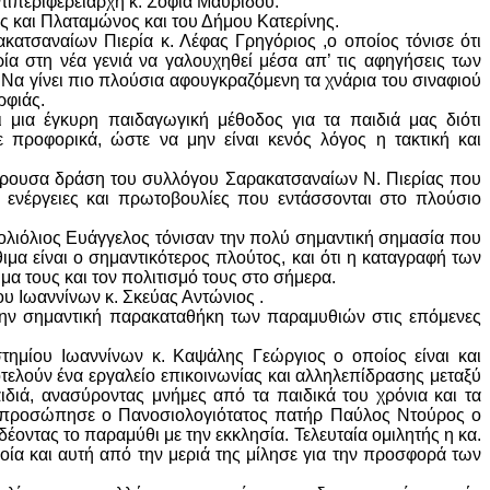
ντιπεριφερειάρχη κ. Σοφία Μαυρίδου.
ς και Πλαταμώνος και του Δήμου Κατερίνης.
ατσαναίων Πιερία κ. Λέφας Γρηγόριος ,ο οποίος τόνισε ότι
α στη νέα γενιά να γαλουχηθεί μέσα απ’ τις αφηγήσεις των
Να γίνει πιο πλούσια αφουγκραζόμενη τα χνάρια του σιναφιού
ρφιάς.
ι μια έγκυρη παιδαγωγική μέθοδος για τα παιδιά μας διότι
ε προφορικά, ώστε να μην είναι κενός λόγος η τακτική και
ιαφέρουσα δράση του συλλόγου Σαρακατσαναίων Ν. Πιερίας που
ι ενέργειες και πρωτοβουλίες που εντάσσονται στο πλούσιο
ρολιόλιος Ευάγγελος τόνισαν την πολύ σημαντική σημασία που
θιμα είναι ο σημαντικότερος πλούτος, και ότι η καταγραφή των
ιμα τους και τον πολιτισμό τους στο σήμερα.
ου Ιωαννίνων κ. Σκεύας Αντώνιος .
 την σημαντική παρακαταθήκη των παραμυθιών στις επόμενες
τημίου Ιωαννίνων κ. Καψάλης Γεώργιος ο οποίος είναι και
τελούν ένα εργαλείο επικοινωνίας και αλληλεπίδρασης μεταξύ
διά, ανασύροντας μνήμες από τα παιδικά του χρόνια και τα
εκπροσώπησε ο Πανοσιολογιότατος πατήρ Παύλος Ντούρος ο
έοντας το παραμύθι με την εκκλησία. Τελευταία ομιλητής η κα.
οία και αυτή από την μεριά της μίλησε για την προσφορά των