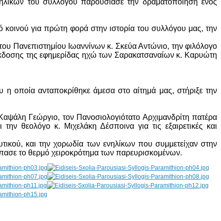
νηλίκων του συλλόγου παρουσίασε την δραματοποίηση ενός
 κοινού για πρώτη φορά στην ιστορία του συλλόγου μας, την
 του Πανεπιστημίου Ιωαννίνων κ. Σκεύα Αντώνιο, την φιλόλογο
ο έκδοσης της εφημερίδας ηχώ των Σαρακατσαναίων κ. Καρυώτη
υ η οποία ανταποκρίθηκε άμεσα στο αίτημά μας, στήριξε την
Καψάλη Γεώργιο, τον Πανοσιολογιότατο Αρχιμανδρίτη πατέρα
ην θεολόγο κ. Μιχελάκη Δέσποινα για τις εξαιρετικές και
υτικού, και την χορωδία των ενηλίκων που συμμετείχαν στην
πασε το θερμό χειροκρότημα των παρευρισκομένων.