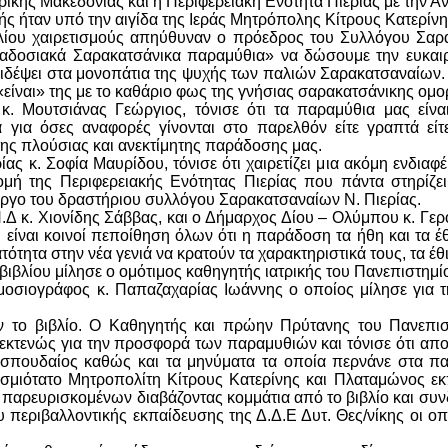
ρικής Μακεδονίας και η Περιφερειακή Ενότητα Πιερίας με την Α
ς ήταν υπό την αιγίδα της Ιεράς Μητρόπολης Κίτρους Κατερίνη
λίου χαιρετισμούς απηύθυναν ο πρόεδρος του Συλλόγου Σαρακ
αδοσιακά Σαρακατσάνικα παραμύθια» να δώσουμε την ευκαιρί
ιδέψει στα μονοπάτια της ψυχής των παλιών Σαρακατσαναίων. 
 «είναι» της με το καθάριο φως της γνήσιας σαρακατσάνικης ομο
κ. Μουτσιάνας Γεώργιος, τόνισε ότι τα παραμύθια μας είνα
α για όσες αναφορές γίνονται στο παρελθόν είτε γραπτά είτ
της πλούσιας και ανεκτίμητης παράδοσης μας.
ρίας κ. Σοφία Μαυρίδου, τόνισε ότι χαιρετίζει μια ακόμη ενδ
ρομή της Περιφερειακής Ενότητας Πιερίας που πάντα στηρίζε
 έργο του δραστήριου συλλόγου Σαρακατσαναίων Ν. Πιερίας.
Ν.Δ κ. Χιονίδης Σάββας, και ο Δήμαρχος Δίου – Ολύμπου κ. Γε
τι είναι κοινοί πεποίθηση όλων ότι η παράδοση τα ήθη και τα έ
ότητα στην νέα γενιά να κρατούν τα χαρακτηριστικά τους, τα έθ
βιβλίου μίλησε ο ομότιμος καθηγητής ιατρικής του Πανεπιστημί
ημοσιογράφος κ. Παπαζαχαρίας Ιωάννης ο οποίος μίλησε για
ν το βιβλίο. Ο Καθηγητής και πρώην Πρύτανης του Πανεπισ
 εκτενώς για την προσφορά των παραμυθιών και τόνισε ότι απο
ύ σπουδαίος καθώς και τα μηνύματα τα οποία περνάνε στα παι
σμιότατο Μητροπολίτη Κίτρους Κατερίνης και Πλαταμώνος 
ν παρευρισκομένων διαβάζοντας κομμάτια από το βιβλίο και συνδ
 περιβαλλοντικής εκπαίδευσης της Δ.Δ.Ε Δυτ. Θες/νίκης οι οπ