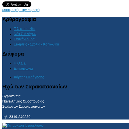
AdmirorGallery 4.5.0
, author/s
Vasiljevski
&
Kekeljevic
.
επιστροφή στην κορυφή
Αρθρογραφία
Τελευταία Νέα
Νέα Συλλόγων
Γενικά Άρθρα
Ειδήσεις - Σχόλια - Κοινωνικά
Διάφορα
Π.Ο.Σ.Σ.
Επικοινωνία
Χάρτης Πλοήγησης
Ηχώ των Σαρακατσαναίων
Όργανο της
Π
ανελλήνιας
Ο
μοσπονδίας
Σ
υλλόγων
Σ
αρακατσαναίων
τηλ.
2310-840830