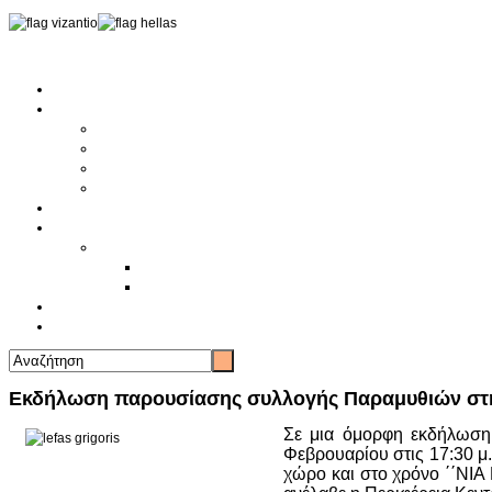
Αρχική
Αρθρογραφία
Τελευταία Νέα
Νέα Συλλόγων
Γενικά Άρθρα
Ειδήσεις - Σχόλια - Κοινωνικά
Ιστορίες Ζωής
Π.Ο.Σ.Σ.
Ιστορία Π.Ο.Σ.Σ.
Ιστορικό Ίδρυσης Π.Ο.Σ.Σ.
Βιογραφικό Π.Ο.Σ.Σ.
Χορηγοί
Επικοινωνία
Εκδήλωση παρουσίασης συλλογής Παραμυθιών στη
Σε μια όμορφη εκδήλωση
Φεβρουαρίου στις 17:30 μ
χώρο και στο χρόνο ΄΄ΝΙ