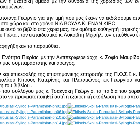
ν η θεατρική ομάδα με την συνοδεία της χορωδίας των ε
ισκομένων.
υτσιάνα Γεώργιο για την τιμή που μας έκανε να εκδώσουμε από
 στο χώρο και στο χρόνο ΝΙΑ ΒΟΥΛΑ ΚΙ ΕΝΑΝ ΚΙΡΟ.
αυτό το βιβλίο στα χέρια μας, τον ομότιμο καθηγητή ιατρικής
υ Γιώτα , τον εκπαιδευτικό κ. Λοκοβίτη Μιχαήλ, τον υπεύθυν
 αφηγήθηκαν τα παραμύθια .
ή Ενότητα Πιερίας με την Αντιπεριφερειάρχη κ. Σοφία Μαυρίδο
λα μας συμπαραστάτης και αρωγός.
και επικεφαλής της επιστημονικής επιτροπής της Π.Ο.Σ.Σ κ. 
ου Κίτρους Κατερίνης και Πλαταμώνος κ.κ Γεωργίου και τ
 του βιβλίου .
 του συλλόγου μας κ. Τσακνάκη Γεώργιο, τα παιδιά του χορε
το να πραγματοποιηθεί αυτή η εξαιρετική εκδήλωση που απέσ