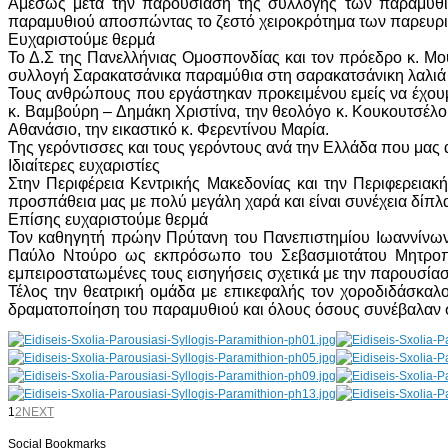
Αμέσως μετά την παρουσίαση της συλλογής των παραμυθιώ
παραμυθιού αποσπώντας το ζεστό χειροκρότημα των παρευρ
Ευχαριστούμε θερμά
Το Δ.Σ της Πανελλήνιας Ομοσπονδίας και τον πρόεδρο κ. Μο
συλλογή Σαρακατσάνικα παραμύθια στη σαρακατσάνικη λαλιά
Τους ανθρώπους που εργάστηκαν προκειμένου εμείς να έχουμε 
κ. Βαμβούρη – Δημάκη Χριστίνα, την θεολόγο κ. Κουκουτσέλο
Αθανάσιο, την εικαστικό κ. Φερεντίνου Μαρία.
Της γερόντισσες και τους γερόντους ανά την Ελλάδα που μας
Ιδιαίτερες ευχαριστίες
Στην Περιφέρεια Κεντρικής Μακεδονίας και την Περιφερειακ
προσπάθεια μας με πολύ μεγάλη χαρά και είναι συνέχεια δίπ
Επίσης ευχαριστούμε θερμά
Τον καθηγητή πρώην Πρύτανη του Πανεπιστημίου Ιωαννίνων 
Παύλο Ντούρο ως εκπρόσωπο του Σεβασμιοτάτου Μητροπολίτ
εμπειροστατωμένες τους εισηγήσεις σχετικά με την παρουσίαση
Τέλος την θεατρική ομάδα με επικεφαλής τον χοροδιδάσκαλο
δραματοποίηση του παραμυθιού και όλους όσους συνέβαλαν σ
1
2
NEXT
Social Bookmarks