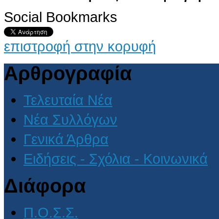
Social Bookmarks
επιστροφή στην κορυφή
Αρθρογραφία
Τελευταία Νέα
Νέα Συλλόγων
Γενικά Άρθρα
Ειδήσεις - Σχόλια - Κοινωνικά
Διάφορα
Π.Ο.Σ.Σ.