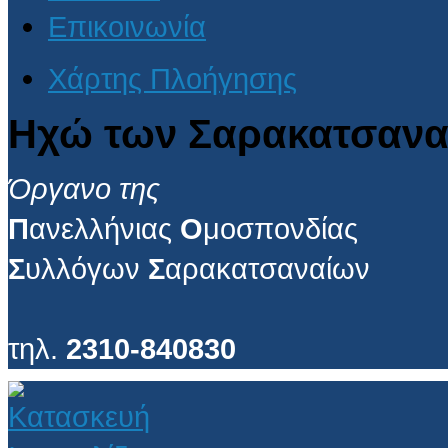
Επικοινωνία
Χάρτης Πλοήγησης
Ηχώ των Σαρακατσανα
Όργανο της
Π
ανελλήνιας
Ο
μοσπονδίας
Σ
υλλόγων
Σ
αρακατσαναίων
τηλ.
2310-840830