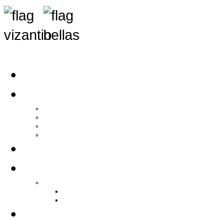
Αρχική
Αρθρογραφία
Τελευταία Νέα
Νέα Συλλόγων
Γενικά Άρθρα
Ειδήσεις - Σχόλια - Κοινωνικά
Ιστορίες Ζωής
Π.Ο.Σ.Σ.
Ιστορία Π.Ο.Σ.Σ.
Ιστορικό Ίδρυσης Π.Ο.Σ.Σ.
Βιογραφικό Π.Ο.Σ.Σ.
Χορηγοί