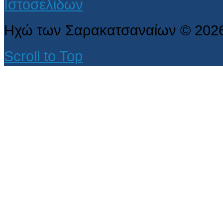
Ηχώ των Σαρακατσαναίων
©
202
Scroll to Top