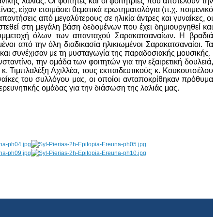
ικης λαλιάς. Οι φοιτητές και οι φοιτήτριες που αποτελούν την
ας, είχαν ετοιμάσει θεματικά ερωτηματολόγια (π.χ. ποιμενικό
παντήσεις από μεγαλύτερους σε ηλικία άντρες και γυναίκες, οι
στεθεί στη μεγάλη βάση δεδομένων που έχει δημιουργηθεί και
μμετοχή όλων των απανταχού Σαρακατσαναίων. Η βραδιά
νοι από την όλη διαδικασία ηλικιωμένοι Σαρακατσαναίοι. Τα
 και συνέχισαν με τη μυσταγωγία της παραδοσιακής μουσικής.
ταντίνο, την ομάδα των φοιτητών για την εξαιρετική δουλειά,
ν κ. Τιμπλαλέξη Αχιλλέα, τους εκπαιδευτικούς κ. Κουκουτσέλου
υναίκες του συλλόγου μας, οι οποίοι ανταποκρίθηκαν πρόθυμα
ερευνητικής ομάδας για την διάσωση της λαλιάς μας.