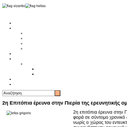
Αρχική
Αρθρογραφία
Τελευταία Νέα
Νέα Συλλόγων
Γενικά Άρθρα
Ειδήσεις - Σχόλια - Κοινωνικά
Ιστορίες Ζωής
Π.Ο.Σ.Σ.
Ιστορία Π.Ο.Σ.Σ.
Ιστορικό Ίδρυσης Π.Ο.Σ.Σ.
Βιογραφικό Π.Ο.Σ.Σ.
Χορηγοί
Επικοινωνία
2η Επιτόπια έρευνα στην Πιερία της ερευνητικής ομ
2η επιτόπια έρευνα στην 
φορά σε σύντομο χρονικό 
νωρίς ο χώρος του εντευκτ