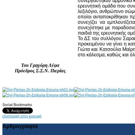
συνεργάστηκαν αρμονικά κα
ερευνητική ομάδα που συντ
λεξιλόγιο, ανθρώπινο σώμα
οποίοι ανταποκρίθηκαν πρ
συνεχίζει να εμπλουτίζετ
συνεχίστηκε με παραδοσια
παιδιά της ερευνητικής ομ
Το ΔΣ του συλλόγου Σαρακα
προκειμένου να γίνει η κα
Γιώτα και Κατσούλα Μαίρη
στο κάλεσμα, καθώς και όλ
Του Γρηγόρη Λέφα
Πρόεδρος Σ.Σ.Ν. Πιερίας
Social Bookmarks
AdmirorGallery 4.5.0
, author/s
Vasiljevski
&
Kekeljevic
.
επιστροφή στην κορυφή
Αρθρογραφία