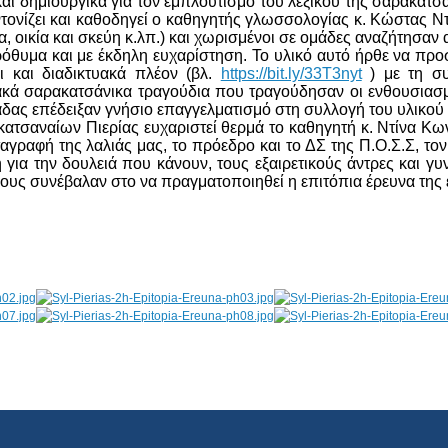
ι δημιουργικά για τον εμπλουτισμό του λεξικού της σαρακατσάν
ονίζει και καθοδηγεί ο καθηγητής γλωσσολογίας κ. Κώστας Ντίν
, οικία και σκεύη κ.λπ.) και χωρισμένοι σε ομάδες αναζήτησαν α
όθυμα και με έκδηλη ευχαρίστηση. Το υλικό αυτό ήρθε να προ
αι και διαδικτυακά πλέον (βλ.
https://bit.ly/33T3nyt
) με τη συ
κά σαρακατσάνικα τραγούδια που τραγούδησαν οι ενθουσιασμέ
άδας επέδειξαν γνήσιο επαγγελματισμό στη συλλογή του υλικού
τσαναίων Πιερίας ευχαριστεί θερμά το καθηγητή κ. Ντίνα Κωνσ
ταγραφή της λαλιάς μας, το πρόεδρο και το ΔΣ της Π.Ο.Σ.Σ, το
 για την δουλειά που κάνουν, τους εξαιρετικούς άντρες και γ
ους συνέβαλαν στο να πραγματοποιηθεί η επιτόπια έρευνα της 