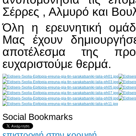
Σέρρες , Αλμυρό και Βου
Όλη η ερευνητική ομάδ
Μας έχουν δημιουργήσ
αποτέλεσμα της προ
ευχαριστούμε θερμά.
Social Bookmarks
AdmirorGallery 4.5.0
, author/s
Vasiljevski
&
Kekeljevic
.
επιστροφή στην κορυφή