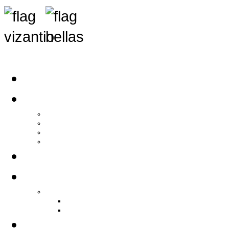
Αρχική
Αρθρογραφία
Τελευταία Νέα
Νέα Συλλόγων
Γενικά Άρθρα
Ειδήσεις - Σχόλια - Κοινωνικά
Ιστορίες Ζωής
Π.Ο.Σ.Σ.
Ιστορία Π.Ο.Σ.Σ.
Ιστορικό Ίδρυσης Π.Ο.Σ.Σ.
Βιογραφικό Π.Ο.Σ.Σ.
Χορηγοί