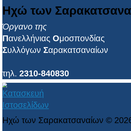
Ηχώ των Σαρακατσανα
Όργανο της
Π
ανελλήνιας
Ο
μοσπονδίας
Σ
υλλόγων
Σ
αρακατσαναίων
τηλ.
2310-840830
Ηχώ των Σαρακατσαναίων
©
202