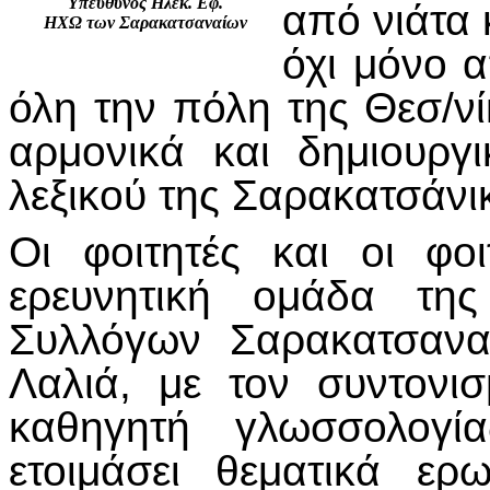
Υπεύθυνος Ηλεκ. Εφ.
από νιάτα 
ΗΧΩ των Σαρακατσαναίων
όχι μόνο 
όλη την πόλη της Θεσ/νί
αρμονικά και δημιουργ
λεξικού της Σαρακατσάνι
Οι φοιτητές και οι φο
ερευνητική ομάδα της
Συλλόγων Σαρακατσανα
Λαλιά, με τον συντονι
καθηγητή γλωσσολογί
ετοιμάσει θεματικά ερω