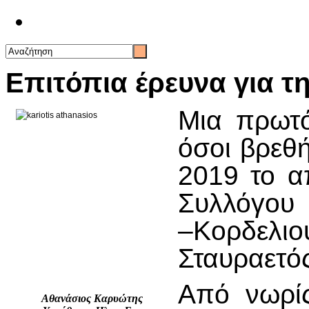
Επικοινωνία
Επιτόπια έρευνα για τ
Μια πρωτό
όσοι βρεθ
2019 το α
Συλλόγου 
–Κορδε
Σταυραετό
Από νωρίς
Αθανάσιος Καρυώτης