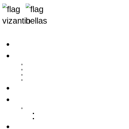
Αρχική
Αρθρογραφία
Τελευταία Νέα
Νέα Συλλόγων
Γενικά Άρθρα
Ειδήσεις - Σχόλια - Κοινωνικά
Ιστορίες Ζωής
Π.Ο.Σ.Σ.
Ιστορία Π.Ο.Σ.Σ.
Ιστορικό Ίδρυσης Π.Ο.Σ.Σ.
Βιογραφικό Π.Ο.Σ.Σ.
Χορηγοί