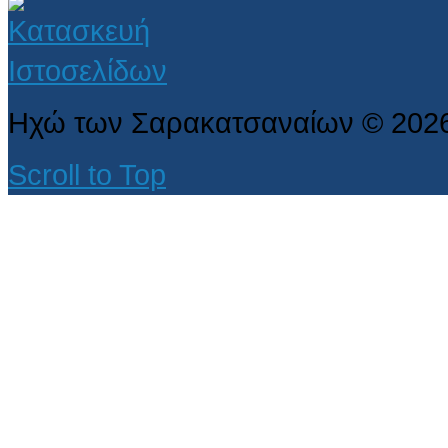
Ηχώ των Σαρακατσαναίων
©
202
Scroll to Top