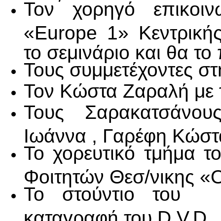
Τον χορηγό επικοι
«Europe 1» Κεντρική
το σεμινάριο και θα τ
Τους συμμετέχοντες στ
Τον Κώστα Ζαραλή με 
Τους Σαρακατσάνου
Ιωάννα , Γαρέφη Κώστ
Το χορευτικό τμήμα 
Φοιτητών Θεσ/νικης «
Το στούντιο του Γ
καταγραφή του D.V.D.