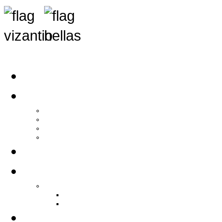
Αρχική
Αρθρογραφία
Τελευταία Νέα
Νέα Συλλόγων
Γενικά Άρθρα
Ειδήσεις - Σχόλια - Κοινωνικά
Ιστορίες Ζωής
Π.Ο.Σ.Σ.
Ιστορία Π.Ο.Σ.Σ.
Ιστορικό Ίδρυσης Π.Ο.Σ.Σ.
Βιογραφικό Π.Ο.Σ.Σ.
Χορηγοί