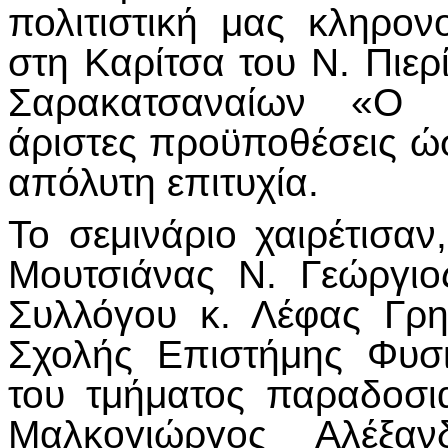
πολιτιστική μας κληρον
στη Καρίτσα του Ν. Πιερ
Σαρακατσαναίων «Ο Κ
άριστες προϋποθέσεις ώσ
απόλυτη επιτυχία.
Το σεμινάριο χαιρέτισαν
Μουτσιάνας Ν. Γεώργιο
Συλλόγου κ. Λέφας Γρη
Σχολής Επιστήμης Φυσ
του τμήματος παραδοσ
Μαλκογιώργος Αλέξαν