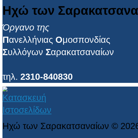
Ηχώ των Σαρακατσανα
Όργανο της
Π
ανελλήνιας
Ο
μοσπονδίας
Σ
υλλόγων
Σ
αρακατσαναίων
τηλ.
2310-840830
Ηχώ των Σαρακατσαναίων
©
202