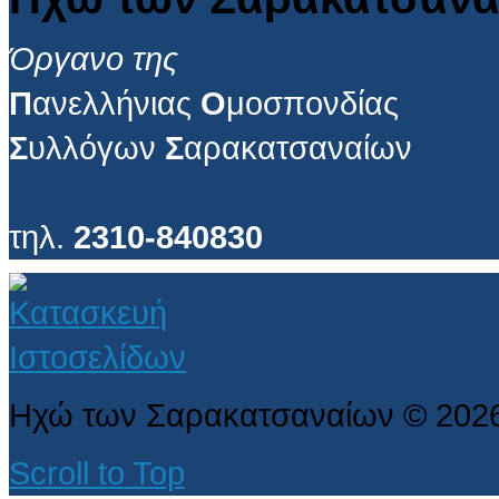
Όργανο της
Π
ανελλήνιας
Ο
μοσπονδίας
Σ
υλλόγων
Σ
αρακατσαναίων
τηλ.
2310-840830
Ηχώ των Σαρακατσαναίων
©
202
Scroll to Top