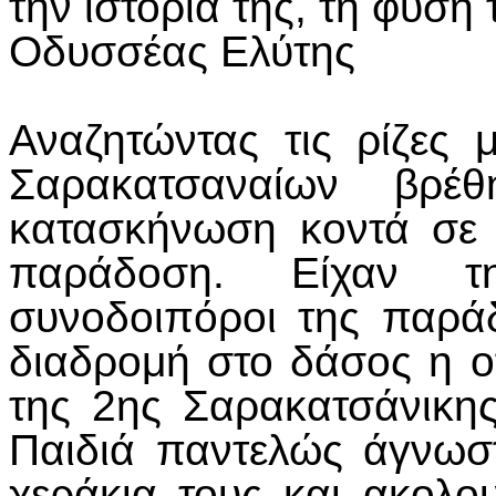
την ιστορία της, τη φύση
Οδυσσέας Ελύτης
Αναζητώντας τις ρίζες
Σαρακατσαναίων βρέ
κατασκήνωση κοντά σε
παράδοση. Είχαν τ
συνοδοιπόροι της παρ
διαδρομή στο δάσος η ο
της 2ης Σαρακατσάνικη
Παιδιά παντελώς άγνωσ
χεράκια τους και ακο