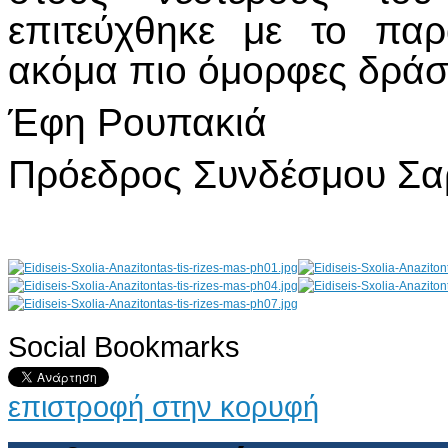
επιτεύχθηκε με το πα
ακόμα πιο όμορφες δράσε
Έφη Ρουπακιά
Πρόεδρος Συνδέσμου Σα
Social Bookmarks
AdmirorGallery 4.5.0
, author/s
Vasiljevski
&
Kekeljevic
.
επιστροφή στην κορυφή