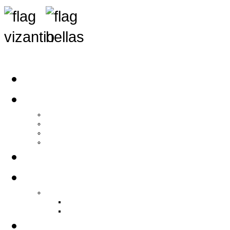
Αρχική
Αρθρογραφία
Τελευταία Νέα
Νέα Συλλόγων
Γενικά Άρθρα
Ειδήσεις - Σχόλια - Κοινωνικά
Ιστορίες Ζωής
Π.Ο.Σ.Σ.
Ιστορία Π.Ο.Σ.Σ.
Ιστορικό Ίδρυσης Π.Ο.Σ.Σ.
Βιογραφικό Π.Ο.Σ.Σ.
Χορηγοί