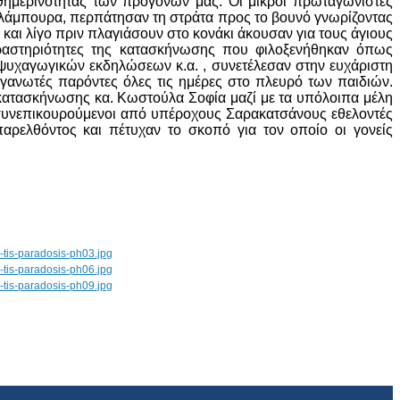
καθημερινότητας των προγόνων μας. Οι μικροί πρωταγωνιστές
ν φλάμπουρα, περπάτησαν τη στράτα προς το βουνό γνωρίζοντας
 και λίγο πριν πλαγιάσουν στο κονάκι άκουσαν για τους άγιους
δραστηριότητες της κατασκήνωσης που φιλοξενήθηκαν όπως
 ψυχαγωγικών εκδηλώσεων κ.α. , συνετέλεσαν στην ευχάριστη
γανωτές παρόντες όλες τις ημέρες στο πλευρό των παιδιών.
ατασκήνωσης κα. Κωστούλα Σοφία μαζί με τα υπόλοιπα μέλη
ς συνεπικουρούμενοι από υπέροχους Σαρακατσάνους εθελοντές
αρελθόντος και πέτυχαν το σκοπό για τον οποίο οι γονείς