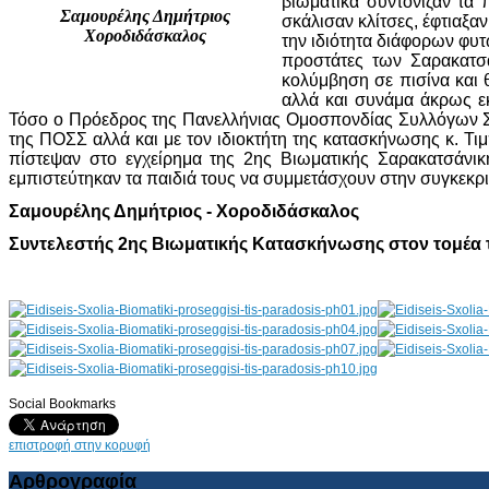
βιωματικά συντόνιζαν τα 
Σαμουρέλης Δημήτριος
σκάλισαν κλίτσες, έφτιαξα
Χοροδιδάσκαλος
την ιδιότητα διάφορων φυτ
προστάτες των Σαρακατσ
κολύμβηση σε πισίνα και 
αλλά και συνάμα άκρως ε
Τόσο ο Πρόεδρος της Πανελλήνιας Ομοσπονδίας Συλλόγων Σα
της ΠΟΣΣ αλλά και με τον ιδιοκτήτη της κατασκήνωσης κ. Τ
πίστεψαν στο εγχείρημα της 2ης Βιωματικής Σαρακατσάνικ
εμπιστεύτηκαν τα παιδιά τους να συμμετάσχουν στην συγκεκρ
Σαμουρέλης Δημήτριος - Χοροδιδάσκαλος
Συντελεστής 2ης Βιωματικής Κατασκήνωσης στον τομέα 
Social Bookmarks
AdmirorGallery 4.5.0
, author/s
Vasiljevski
&
Kekeljevic
.
επιστροφή στην κορυφή
Αρθρογραφία