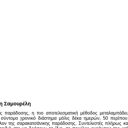
ρη Σαμουρέλη
ς παράδοσης, η πιο αποτελεσματική μέθοδος μεταλαμπάδευσ
ύ σύντομο χρονικό διάστημα μόλις δέκα ημερών, 50 περίπου 
λον της σαρακατσάνικης παράδοσης. Συντελεστές πλήρως κατα