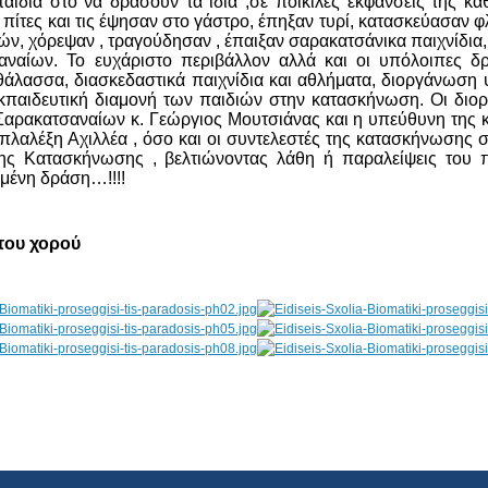
παιδιά στο να δράσουν τα ίδια ,σε ποικίλες εκφάνσεις της 
ν πίτες και τις έψησαν στο γάστρο, έπηξαν τυρί, κατασκεύασα
ών, χόρεψαν , τραγούδησαν , έπαιξαν σαρακατσάνικα παιχνίδια,
αναίων. Το ευχάριστο περιβάλλον αλλά και οι υπόλοιπες 
θάλασσα, διασκεδαστικά παιχνίδια και αθλήματα, διοργάνωση
κπαιδευτική διαμονή των παιδιών στην κατασκήνωση. Οι διορ
ρακατσαναίων κ. Γεώργιος Μουτσιάνας και η υπεύθυνη της κ
ιμπλαλέξη Αχιλλέα , όσο και οι συντελεστές της κατασκήνωση
ης Κατασκήνωσης , βελτιώνοντας λάθη ή παραλείψεις του π
ιμένη δράση…!!!!
του χορού