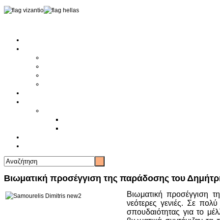
Αρχική
Αρθρογραφία
Τελευταία Νέα
Νέα Συλλόγων
Γενικά Άρθρα
Ειδήσεις - Σχόλια - Κοινωνικά
Ιστορίες Ζωής
Π.Ο.Σ.Σ.
Ιστορία Π.Ο.Σ.Σ.
Ιστορικό Ίδρυσης Π.Ο.Σ.Σ.
Βιογραφικό Π.Ο.Σ.Σ.
Χορηγοί
Επικοινωνία
Βιωματική προσέγγιση της παράδοσης του Δημήτ
Βιωματική προσέγγιση τη
νεότερες γενιές. Σε πολ
σπουδαιότητας για το μέλ