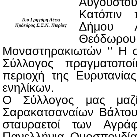
Αυγούστου
Κατόπιν 
Του Γρηγόρη Λέφα
Δήμου 
Πρόεδρος Σ.Σ.Ν. Πιερίας
Θεόδωρου 
Μοναστηρακιωτών ‘’ Η σ
Σύλλογος πραγματοπο
περιοχή της Ευρυτανία
ενηλίκων.
Ο Σύλλογος μας μαζ
Σαρακατσαναίων Βάλτου
σταυραετοί των Αγρά
Πανελλήνια Ομοσπονδί