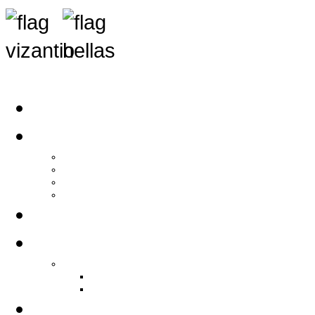
Αρχική
Αρθρογραφία
Τελευταία Νέα
Νέα Συλλόγων
Γενικά Άρθρα
Ειδήσεις - Σχόλια - Κοινωνικά
Ιστορίες Ζωής
Π.Ο.Σ.Σ.
Ιστορία Π.Ο.Σ.Σ.
Ιστορικό Ίδρυσης Π.Ο.Σ.Σ.
Βιογραφικό Π.Ο.Σ.Σ.
Χορηγοί