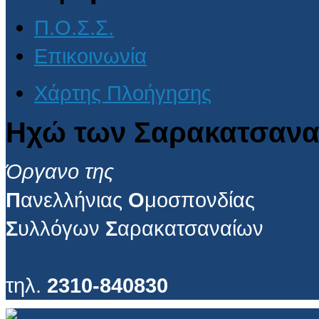
Π.Ο.Σ.Σ.
Επικοινωνία
Χάρτης Πλοήγησης
Ηχώ των Σαρακατσανα
Όργανο της
Π
ανελλήνιας
Ο
μοσπονδίας
Σ
υλλόγων
Σ
αρακατσαναίων
τηλ.
2310-840830