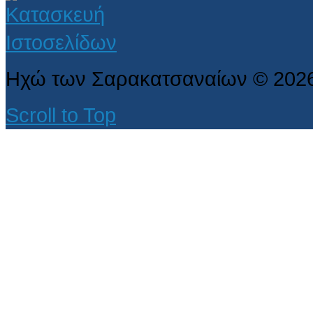
Ηχώ των Σαρακατσαναίων
©
202
Scroll to Top