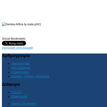
Social Bookmarks
επιστροφή στην κορυφή
Αρθρογραφία
Τελευταία Νέα
Νέα Συλλόγων
Γενικά Άρθρα
Ειδήσεις - Σχόλια - Κοινωνικά
Διάφορα
Π.Ο.Σ.Σ.
Επικοινωνία
Χάρτης Πλοήγησης