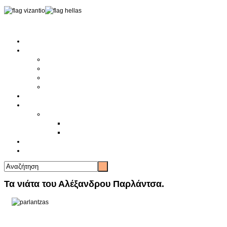
Αρχική
Αρθρογραφία
Τελευταία Νέα
Νέα Συλλόγων
Γενικά Άρθρα
Ειδήσεις - Σχόλια - Κοινωνικά
Ιστορίες Ζωής
Π.Ο.Σ.Σ.
Ιστορία Π.Ο.Σ.Σ.
Ιστορικό Ίδρυσης Π.Ο.Σ.Σ.
Βιογραφικό Π.Ο.Σ.Σ.
Χορηγοί
Επικοινωνία
Τα νιάτα του Αλέξανδρου Παρλάντσα.