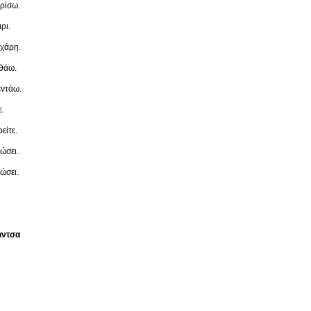
υρίσω.
ρι.
 χάρη.
εθάω.
εντάω.
ε.
είτε.
ώσει.
ώσει.
άντσα