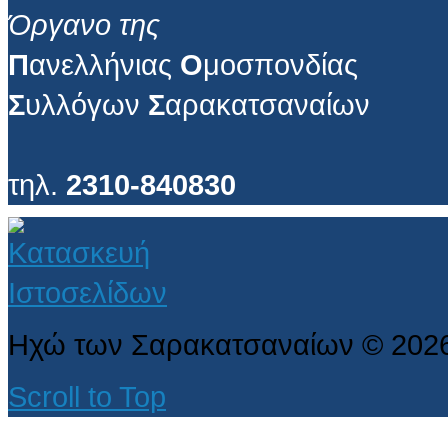
Όργανο της
Π
ανελλήνιας
Ο
μοσπονδίας
Σ
υλλόγων
Σ
αρακατσαναίων
τηλ.
2310-840830
Ηχώ των Σαρακατσαναίων
©
202
Scroll to Top