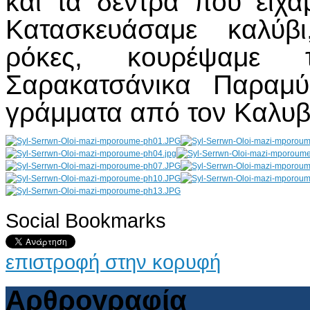
και τα δέντρα που είχ
Κατασκευάσαμε καλύβι
ρόκες, κουρέψαμε
Σαρακατσάνικα Παραμύ
γράμματα από τον Καλ
Social Bookmarks
AdmirorGallery 4.5.0
, author/s
Vasiljevski
&
Kekeljevic
.
επιστροφή στην κορυφή
Αρθρογραφία