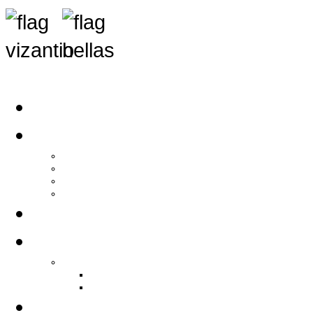
Αρχική
Αρθρογραφία
Τελευταία Νέα
Νέα Συλλόγων
Γενικά Άρθρα
Ειδήσεις - Σχόλια - Κοινωνικά
Ιστορίες Ζωής
Π.Ο.Σ.Σ.
Ιστορία Π.Ο.Σ.Σ.
Ιστορικό Ίδρυσης Π.Ο.Σ.Σ.
Βιογραφικό Π.Ο.Σ.Σ.
Χορηγοί