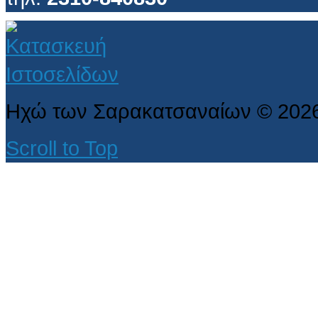
Ηχώ των Σαρακατσαναίων
©
202
Scroll to Top