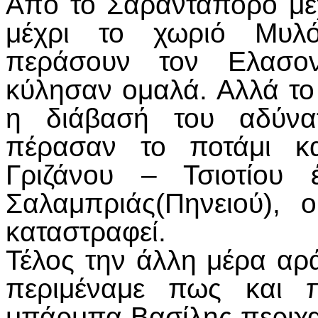
Από το Σαραντάπορο μέχ
μέχρι το χωριό Μυλ
περάσουν τον Ελασον
κύλησαν ομαλά. Αλλά το
η διάβασή του αδύνατ
πέρασαν το ποτάμι κ
Γριζάνου – Τσιοτίου 
Σαλαμπριάς(Πηνειού), 
καταστραφεί.
Τέλος την άλλη μέρα αρ
περιμέναμε πως και π
μπάρμπα Βασίλης περιχαρ