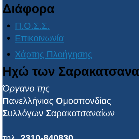
Διάφορα
Π.Ο.Σ.Σ.
Επικοινωνία
Χάρτης Πλοήγησης
Ηχώ των Σαρακατσανα
Όργανο της
Π
ανελλήνιας
Ο
μοσπονδίας
Σ
υλλόγων
Σ
αρακατσαναίων
τηλ.
2310-840830