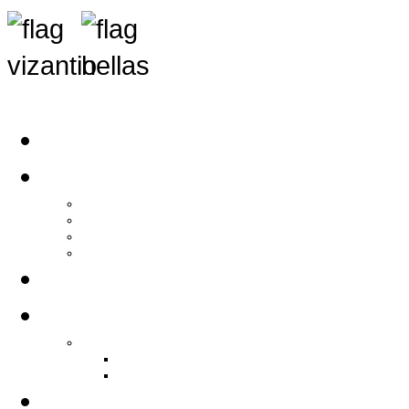
Αρχική
Αρθρογραφία
Τελευταία Νέα
Νέα Συλλόγων
Γενικά Άρθρα
Ειδήσεις - Σχόλια - Κοινωνικά
Ιστορίες Ζωής
Π.Ο.Σ.Σ.
Ιστορία Π.Ο.Σ.Σ.
Ιστορικό Ίδρυσης Π.Ο.Σ.Σ.
Βιογραφικό Π.Ο.Σ.Σ.
Χορηγοί