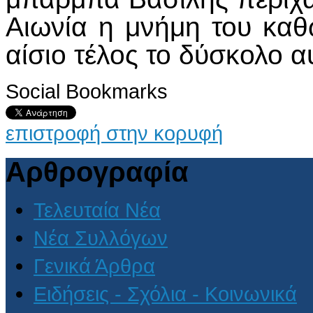
Αιωνία η μνήμη του κα
αίσιο τέλος το δύσκολο α
Social Bookmarks
επιστροφή στην κορυφή
Αρθρογραφία
Τελευταία Νέα
Νέα Συλλόγων
Γενικά Άρθρα
Ειδήσεις - Σχόλια - Κοινωνικά