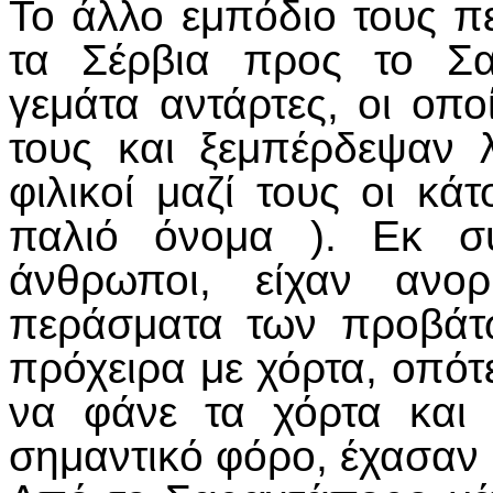
Το άλλο εμπόδιο τους π
τα Σέρβια προς το Σα
γεμάτα αντάρτες, οι οπο
τους και ξεμπέρδεψαν 
φιλικοί μαζί τους οι κά
παλιό όνομα ). Εκ συ
άνθρωποι, είχαν ανορ
περάσματα των προβάτω
πρόχειρα με χόρτα, οπό
να φάνε τα χόρτα και
σημαντικό φόρο, έχασαν