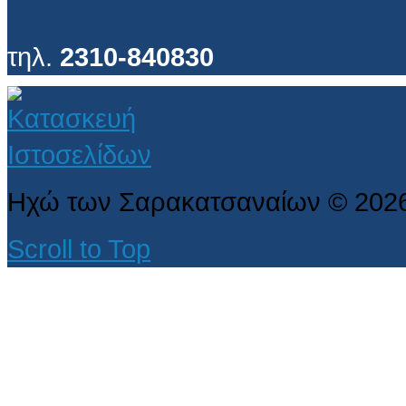
τηλ.
2310-840830
Ηχώ των Σαρακατσαναίων
©
202
Scroll to Top