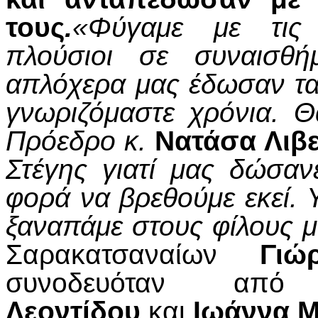
τους
.
«Φύγαμε με τις 
πλούσιοι σε συναισθ
απλόχερα μας έδωσαν τα π
γνωριζόμαστε χρόνια. 
Πρόεδρο
κ.
Νατάσα Λιβ
Στέγης γιατί μας δώσαν
φορά να βρεθούμε εκεί.
ξαναπάμε στους φίλους μ
Σαρακατσαναίων
Γιώ
συνοδευόταν α
Λεοντίδου
και
Ιωάννα Μ