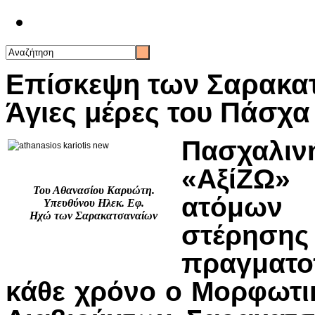
Επικοινωνία
Επίσκεψη των Σαρακατ
Άγιες μέρες του Πάσχα
Πασχαλι
«ΑξίΖΩ»
Του Αθανασίου Καρυώτη.
ατόμων 
Υπευθύνου Ηλεκ. Εφ.
Ηχώ των Σαρακατσαναίων
στέρησ
πραγματ
κάθε χρόνο ο Μορφωτι