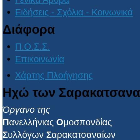
Ειδήσεις - Σχόλια - Κοινωνικά
Διάφορα
Π.Ο.Σ.Σ.
Επικοινωνία
Χάρτης Πλοήγησης
Ηχώ των Σαρακατσανα
Όργανο της
Π
ανελλήνιας
Ο
μοσπονδίας
Σ
υλλόγων
Σ
αρακατσαναίων