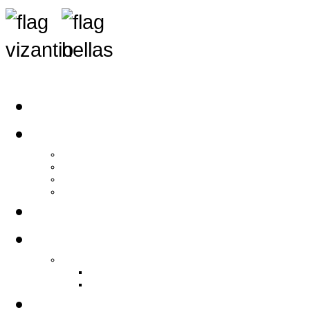
Αρχική
Αρθρογραφία
Τελευταία Νέα
Νέα Συλλόγων
Γενικά Άρθρα
Ειδήσεις - Σχόλια - Κοινωνικά
Ιστορίες Ζωής
Π.Ο.Σ.Σ.
Ιστορία Π.Ο.Σ.Σ.
Ιστορικό Ίδρυσης Π.Ο.Σ.Σ.
Βιογραφικό Π.Ο.Σ.Σ.
Χορηγοί