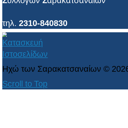
Σ
υλλόγων
Σ
αρακατσαναίων
τηλ.
2310-840830
Ηχώ των Σαρακατσαναίων
©
202
Scroll to Top