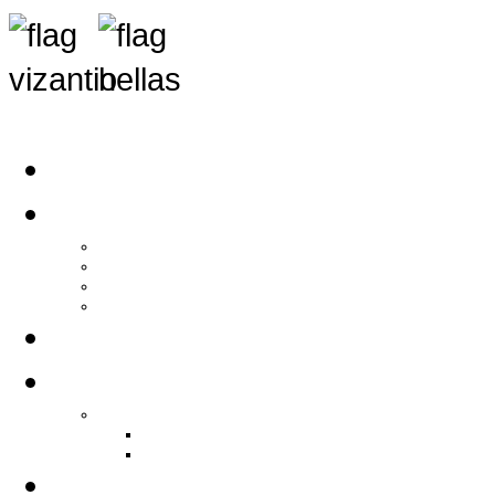
Αρχική
Αρθρογραφία
Τελευταία Νέα
Νέα Συλλόγων
Γενικά Άρθρα
Ειδήσεις - Σχόλια - Κοινωνικά
Ιστορίες Ζωής
Π.Ο.Σ.Σ.
Ιστορία Π.Ο.Σ.Σ.
Ιστορικό Ίδρυσης Π.Ο.Σ.Σ.
Βιογραφικό Π.Ο.Σ.Σ.
Χορηγοί