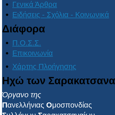
Γενικά Άρθρα
Ειδήσεις - Σχόλια - Κοινωνικά
Διάφορα
Π.Ο.Σ.Σ.
Επικοινωνία
Χάρτης Πλοήγησης
Ηχώ των Σαρακατσανα
Όργανο της
Π
ανελλήνιας
Ο
μοσπονδίας