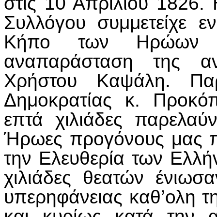
στις 10 Απριλίου 1826.
Συλλόγου συμμετείχε 
Κήπο των Ηρώων κ
αναπαράσταση της αν
Χρήστου Καψάλη. Πα
Δημοκρατίας κ. Προκ
επτά χιλιάδες παρελαύ
Ήρωες προγόνους μας π
την Ελευθερία των Ελλή
χιλιάδες θεατών ένιωσ
υπερηφάνειας καθ’ολη τ
και κυρίως κατά την 