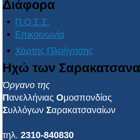
Διάφορα
Π.Ο.Σ.Σ.
Επικοινωνία
Χάρτης Πλοήγησης
Ηχώ των Σαρακατσανα
Όργανο της
Π
ανελλήνιας
Ο
μοσπονδίας
Σ
υλλόγων
Σ
αρακατσαναίων
τηλ.
2310-840830