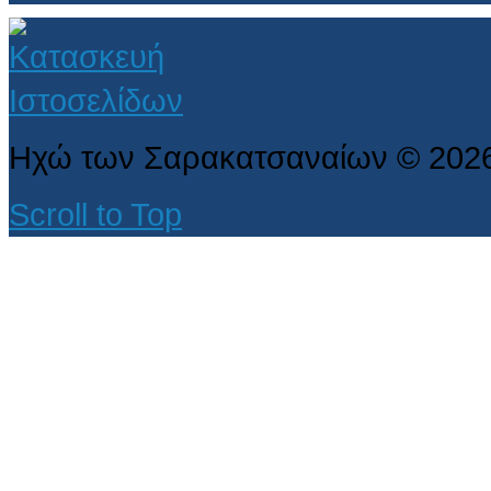
Ηχώ των Σαρακατσαναίων
©
202
Scroll to Top