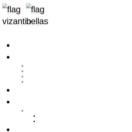
Αρχική
Αρθρογραφία
Τελευταία Νέα
Νέα Συλλόγων
Γενικά Άρθρα
Ειδήσεις - Σχόλια - Κοινωνικά
Ιστορίες Ζωής
Π.Ο.Σ.Σ.
Ιστορία Π.Ο.Σ.Σ.
Ιστορικό Ίδρυσης Π.Ο.Σ.Σ.
Βιογραφικό Π.Ο.Σ.Σ.
Χορηγοί