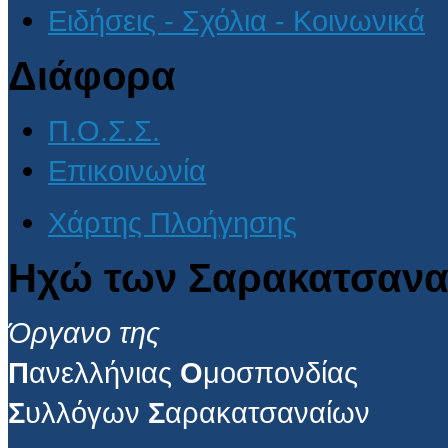
Ειδήσεις - Σχόλια - Κοινωνικά
Διάφορα
Π.Ο.Σ.Σ.
Επικοινωνία
Χάρτης Πλοήγησης
Ηχώ των Σαρακατσανα
Όργανο της
Π
ανελλήνιας
Ο
μοσπονδίας
Σ
υλλόγων
Σ
αρακατσαναίων