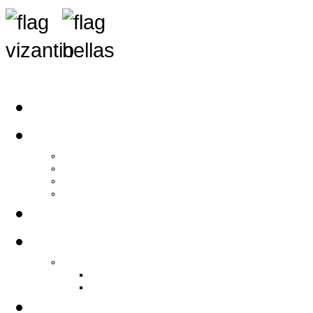
Αρχική
Αρθρογραφία
Τελευταία Νέα
Νέα Συλλόγων
Γενικά Άρθρα
Ειδήσεις - Σχόλια - Κοινωνικά
Ιστορίες Ζωής
Π.Ο.Σ.Σ.
Ιστορία Π.Ο.Σ.Σ.
Ιστορικό Ίδρυσης Π.Ο.Σ.Σ.
Βιογραφικό Π.Ο.Σ.Σ.
Χορηγοί