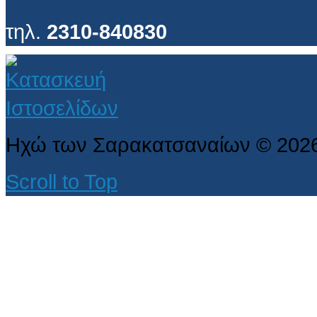
τηλ.
2310-840830
Ηχώ των Σαρακατσαναίων
©
202
Scroll to Top