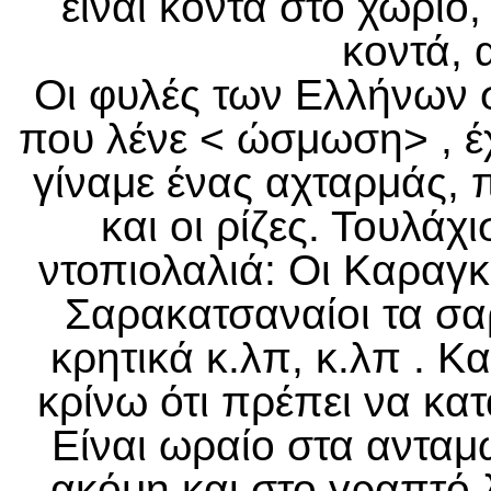
είναι κοντά στο χωριό, 
κοντά, 
Οι φυλές των Ελλήνων 
που λένε < ώσμωση> , έχ
γίναμε ένας αχταρμάς, 
και οι ρίζες. Τουλάχ
ντοπιολαλιά: Οι Καραγκ
Σαρακατσαναίοι τα σαρ
κρητικά κ.λπ, κ.λπ . Κ
κρίνω ότι πρέπει να κα
Είναι ωραίο στα ανταμ
ακόμη και στο γραπτό 