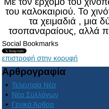
Με τον ερχομό του χινόπ
του καλοκαιριού. Το χι
τα χειμαδιά , μια 
τσοπαναραίους, αλλά π
Social Bookmarks
επιστροφή στην κορυφή
Αρθρογραφία
Τελευταία Νέα
Νέα Συλλόγων
Γενικά Άρθρα