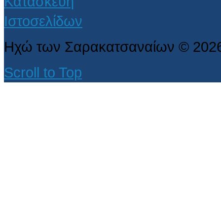
Ηχώ των Σαρακατσαναίων
©
202
Scroll to Top