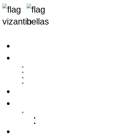
Αρχική
Αρθρογραφία
Τελευταία Νέα
Νέα Συλλόγων
Γενικά Άρθρα
Ειδήσεις - Σχόλια - Κοινωνικά
Ιστορίες Ζωής
Π.Ο.Σ.Σ.
Ιστορία Π.Ο.Σ.Σ.
Ιστορικό Ίδρυσης Π.Ο.Σ.Σ.
Βιογραφικό Π.Ο.Σ.Σ.
Χορηγοί