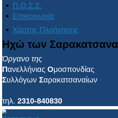
Π.Ο.Σ.Σ.
Επικοινωνία
Χάρτης Πλοήγησης
Ηχώ των Σαρακατσανα
Όργανο της
Π
ανελλήνιας
Ο
μοσπονδίας
Σ
υλλόγων
Σ
αρακατσαναίων
τηλ.
2310-840830