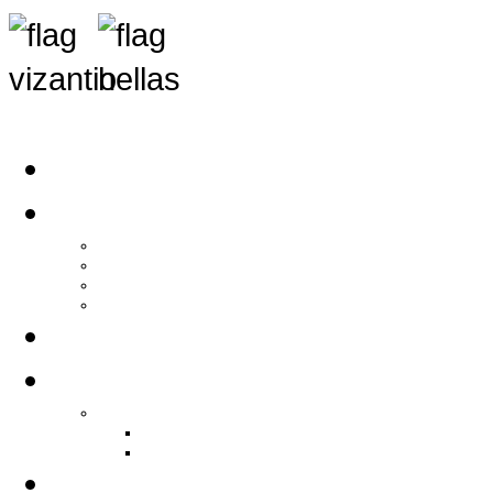
Αρχική
Αρθρογραφία
Τελευταία Νέα
Νέα Συλλόγων
Γενικά Άρθρα
Ειδήσεις - Σχόλια - Κοινωνικά
Ιστορίες Ζωής
Π.Ο.Σ.Σ.
Ιστορία Π.Ο.Σ.Σ.
Ιστορικό Ίδρυσης Π.Ο.Σ.Σ.
Βιογραφικό Π.Ο.Σ.Σ.
Χορηγοί