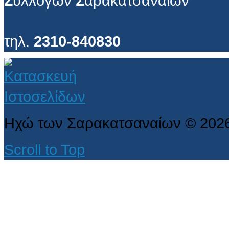
Σ
υλλόγων
Σ
αρακατσαναίων
τηλ.
2310-840830
Ηχώ των Σαρακατσαναίων
©
202
Scroll to Top