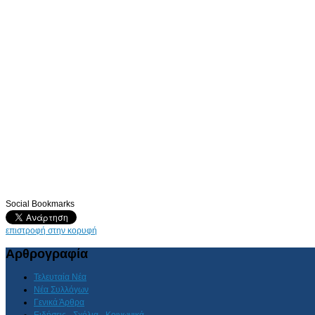
Social Bookmarks
επιστροφή στην κορυφή
Αρθρογραφία
Τελευταία Νέα
Νέα Συλλόγων
Γενικά Άρθρα
Ειδήσεις - Σχόλια - Κοινωνικά