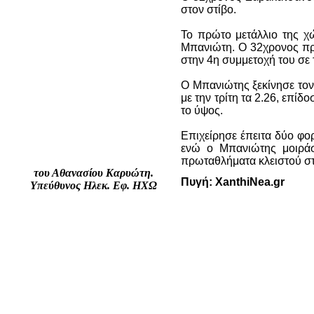
στον στίβο.
Το πρώτο μετάλλιο της 
Μπανιώτη. Ο 32χρονος πρω
στην 4η συμμετοχή του σε 
Ο Μπανιώτης ξεκίνησε τον
με την τρίτη τα 2.26, επίδ
το ύψος.
Επιχείρησε έπειτα δύο φο
ενώ ο Μπανιώτης μοιράσ
πρωταθλήματα κλειστού σ
του Αθανασίου Καρυώτη.
Πυγή
:
XanthiNea.gr
Υπεύθυνος Ηλεκ. Εφ. ΗΧΩ