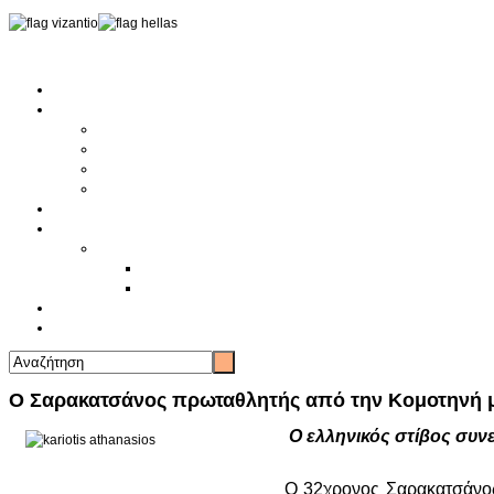
Αρχική
Αρθρογραφία
Τελευταία Νέα
Νέα Συλλόγων
Γενικά Άρθρα
Ειδήσεις - Σχόλια - Κοινωνικά
Ιστορίες Ζωής
Π.Ο.Σ.Σ.
Ιστορία Π.Ο.Σ.Σ.
Ιστορικό Ίδρυσης Π.Ο.Σ.Σ.
Βιογραφικό Π.Ο.Σ.Σ.
Χορηγοί
Επικοινωνία
Ο Σαρακατσάνος πρωταθλητής από την Κομοτηνή μας
O ελληνικός στίβος συν
Ο 32χρονος Σαρακατσάνος 