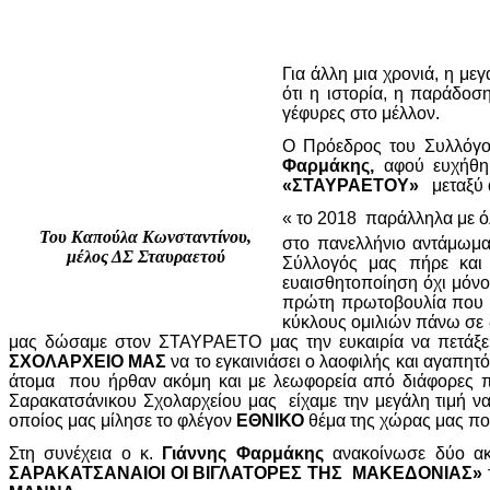
Για άλλη μια χρονιά, η μ
ότι η ιστορία, η παράδοσ
γέφυρες στο μέλλον.
Ο Πρόεδρος του Συλλόγο
Φαρμάκης,
αφού ευχήθηκ
«ΣΤΑΥΡΑΕΤΟΥ»
μεταξύ ά
« το 2018 παράλληλα με όλ
Του Καπούλα Κωνσταντίνου,
στο πανελλήνιο αντάμωμα
μέλος ΔΣ Σταυραετού
Σύλλογός μας πήρε και 
ευαισθητοποίηση όχι μόνο
πρώτη πρωτοβουλία που 
κύκλους ομιλιών πάνω σε 
μας δώσαμε στον ΣΤΑΥΡΑΕΤΟ μας την ευκαιρία να πετάξει
ΣΧΟΛΑΡΧΕΙΟ ΜΑΣ
να το εγκαινιάσει ο λαοφιλής και αγαπη
άτομα που ήρθαν ακόμη και με λεωφορεία από διάφορες πόλε
Σαρακατσάνικου Σχολαρχείου μας είχαμε την μεγάλη τιμή να
οποίος μας μίλησε το φλέγον
ΕΘΝΙΚΟ
θέμα της χώρας μας που
Στη συνέχεια ο κ.
Γιάννης Φαρμάκης
ανακοίνωσε δύο ακό
ΣΑΡΑΚΑΤΣΑΝΑΙΟΙ ΟΙ ΒΙΓΛΑΤΟΡΕΣ ΤΗΣ ΜΑΚΕΔΟΝΙΑΣ»