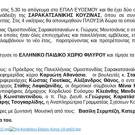
στις 5.30 το απόγευμα στο ΕΠΑΛ ΕΥΟΣΜΟΥ και θα έχει δύο σ
νάδειξη της
ΣΑΡΑΚΑΤΣΑΝΙΚΗΣ ΚΟΥΖΙΝΑΣ
, όπου σε συν
ιττας. Στις 4 νικήτριες θα απονεμηθούν ΠΛΟΥΣΙΑ δώρα τα οπ
νιας Ομοσπονδίας Σαρακατσαναίων κ. Γιώργος Μουτσιάνας ο ο
 οποίες ήταν όλες επιτυχημένες και πανελλήνιας εμβέλειας, 
αλαμβάνουν το νέο έτος, παροτρύνοντας και προτρέποντας π
ίσχυσε το
ΕΛΛΗΝΙΚΟ ΠΑΙΔΙΚΟ ΧΩΡΙΟ ΦΙΛΥΡΟΥ
και τίμησε τ
τους: ο Πρόεδρος της Πανελλήνιας Ομοσπονδίας Σαρακατσανα
 εφημερίδας κύριο
Καρυώτη Αθανάσιο
, οι βουλευτές κ.
Στ
ριφερειάρχες
Κώστας Γιουτίκας,
Αλέξανδρος Θάνος
, ο εν
μαρχος
Στάθης Λαφαζανίδης
, οι δημοτικοί σύμβουλοι
Μένια 
ποψήφιος Δήμαρχος Κορδελιού Ευόσμου
Κλεάνθης Μανδα
ή Κωνσταντινίδου,
ο π. Περ. Διευθ. κ.
Γεώργιος Καρατάσ
άρης Τσογκαρλίδης,
η Αναπληρώτρια Γραμματέας Σχέσεων Κο
 ώρες με ζωντανή Μουσική από τους:
Βασίλη Σερμπέζη, Κατε
α του.