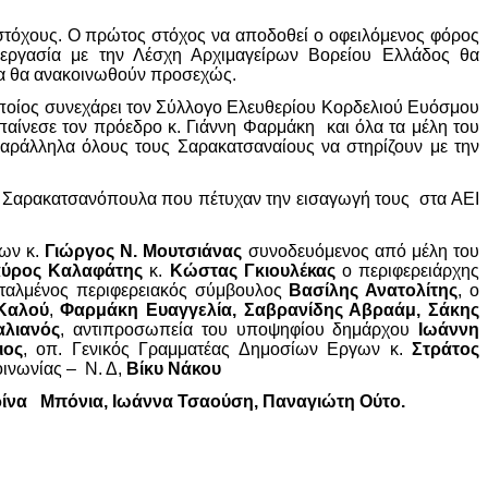
τόχους. Ο πρώτος στόχος να αποδοθεί ο οφειλόμενος φόρος
εργασία με την Λέσχη Αρχιμαγείρων Βορείου Ελλάδος θα
οία θα ανακοινωθούν προσεχώς.
ποίος συνεχάρει τον Σύλλογο Ελευθερίου Κορδελιού Ευόσμου
επαίνεσε τον πρόεδρο κ. Γιάννη Φαρμάκη και όλα τα μέλη του
αράλληλα όλους τους Σαρακατσαναίους να στηρίζουν με την
α Σαρακατσανόπουλα που πέτυχαν την εισαγωγή τους στα ΑΕΙ
ίων κ.
Γιώργος Ν. Μουτσιάνας
συνοδευόμενος από μέλη του
αύρος Καλαφάτης
κ.
Κώστας Γκιουλέκας
ο περιφερειάρχης
τεταλμένος περιφερειακός σύμβουλος
Βασίλης Ανατολίτης
, ο
Καλού
,
Φαρμάκη Ευαγγελία
,
Σαβρανίδης Αβραάμ,
Σάκης
λιανός
, αντιπροσωπεία του υποψηφίου δημάρχου
Ιωάννη
ιος
, οπ. Γενικός Γραμματέας Δημοσίων Εργων κ.
Στράτος
ινωνίας – Ν. Δ,
Βίκυ Νάκου
ρίνα Μπόνια, Ιωάννα Τσαούση, Παναγιώτη Ούτο.