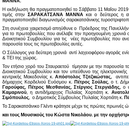
ΜΑΝΝΑ.
Η εκδήλωση θα πραγματοποιηθεί το Σάββατο 11 Μαΐου 2019 
τιμής στην
ΣΑΡΑΚΑΤΣΑΝΑ ΜΑΝΝΑ
και ο δεύτερος η α
πραγματοποιηθεί διαγωνισμός σαρακατσάνικης τυροστριφτοπ
Στη συνέχεια χαιρετισμό απηύθυνε ο Πρόεδρος της Πανελλή
για το πρωτοβουλίες που ανέλαβε την προηγουμένη χρονιά οι
Διοικητικού Συμβουλίου για τις νέες πρωτοβουλίες που αν
παρουσία τους τις πρωτοβουλίες αυτές.
Ο Σύλλογος για δεύτερη χρονιά αντί λαχειοφόρου αγοράς εν
& ΤΕΙ της χώρας.
Τον ετήσιο χορό του Σταυραετού τίμησαν με την παρουσία 
Διοικητικού Συμβουλίου και τον υπεύθυνο της ηλεκτρονικής
κεντρικής Μακεδονίας κ.
Απόστολος Τζιτζικώστας,
αντιπε
δήμαρχος Κορδελιού Ευόσμου κ.
Πέτρος Σούλας
, ο τ. Δή
Γαρούφας, Πέτρος Μεσθανέας, Στέργιος Στεργιάδης,
ο υ
Καμαρινού
, η αντιδήμαρχος Πυλαίας Χορτιάτη κ.
Ανατολ
Σιμόπουλος
, ο Δημοτικός Σύμβουλος Πυλαίας Χορτιάτη κ.
Π
Το Σαρακατσάνικο Γλέντι κράτησε μέχρι τις πρώτες πρωινές
και τους Μουσικούς του Κώστα Νικολάου. με την ορχήστρ