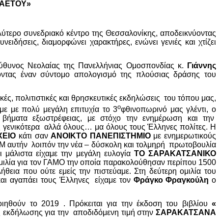
ΡΑΕΤΟΥ»
αλύτερο συνεδριακό κέντρο της Θεσσαλονίκης, αποδεικνύοντας
ειδήσεις, διαμορφώνει χαρακτήρες, ενώνει γενιές και χτίζει
ύθυνος Νεολαίας της Πανελλήνιας Ομοσπονδίας κ.
Γιάννης
ντας έναν σύντομο απολογισμό της πλούσιας δράσης του
ές, πολιτιστικές και θρησκευτικές εκδηλώσεις του τόπου μας,
ο
ε με πολύ μεγάλη επιτυχία το 3
φθινοπωρινό μας γλέντι, ο
 βήματα εξωστρέφειας, με στόχο την ενημέρωση και την
 γενικότερα αλλά όλους… μα όλους τους Έλληνες πολίτες. Η
ΧΕΙΟ
κάτι σαν
ΑΝΟΙΚΤΟ ΠΑΝΕΠΙΣΤΗΜΙΟ
με ενημερωτικούς
Μ αυτήν λοιπόν την νέα – δύσκολη και τολμηρή πρωτοβουλία
 μάλιστα είχαμε την μεγάλη ευλογία
ΤΟ ΣΑΡΑΚΑΤΣΑΝΙΚΟ
ομιλία για τον ΓΑΜΟ την οποία παρακολούθησαν περίπου 1500
θεια που ούτε εμείς την πιστεύαμε. Στη δεύτερη ομιλία του
και αγαπάει τους Έλληνες είχαμε τον
Φράγκο Φραγκούλη
ο
ηθούν το 2019 . Πρόκειται για την έκδοση του βιβλίου
«
ς εκδήλωσης για την αποδιδόμενη τιμή στην
ΣΑΡΑΚΑΤΣΑΝΑ