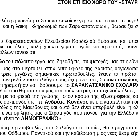
ΣΤΟΝ ΕΤΗΣΙΟ ΧΟΡΟ ΤΟΥ «ΣΤΑΥ
εγαλύτερη κοινότητα Σαρακατσαναίων γέμισε ασφυκτικά το μεγ
η και η λαϊκή κληρονομιά των Σαρακατσαναίων , θωρακίζει συν
υ Σαρακατσαναίων Ελευθερίου Κορδελιού Ευόσμου και υπε
ε σε όλους καλή χρονιά γεμάτη υγεία και προκοπή, κάνο
λλων τόνισε ότι
ο το υπόλοιπο έργο μας, δηλαδή τις συμμετοχές μας στις εθνικ
 μας στο Περτούλι, στην Μπουκβαλα της Λάρισας οργανώσαμ
τρεις μεγάλες σημαντικές πρωτοβουλίες, έκανε τα πρώτα
 των μελών του συλλόγου μας όχι μόνο τους Σαρακατσαναίους
πήραμε ήταν να ιδρύσουμε το
ΣΑΡΑΚΑΤΣΑΝΙΚΟ ΣΧΟΛΑΡ
διάφορα θέματα που μας αφορούν και μας απασχολούν όλους. 
 με τα φτερά της γνώσης στον κόσμο της εξωστρέφειας και
τός αρχιμανδρίτης π.
Ανδρέας Κονάνος
με μια καταπληκτική 
ις της Μακεδονίας και αυτό δεν είναι υπερβολή είναι η αλή
 είναι ομιλητής μας
ο Στρατηγός
που πονάει για την Ελλάδα 
 είναι το
ΔΗΜΟΓΡΑΦΙΚΟ».
μη πρωτοβουλίες του Συλλόγου οι οποίες θα πραγματοποι
του Θόδωρου Γιαννακού και την καθιέρωση μιας νέας θεσμική