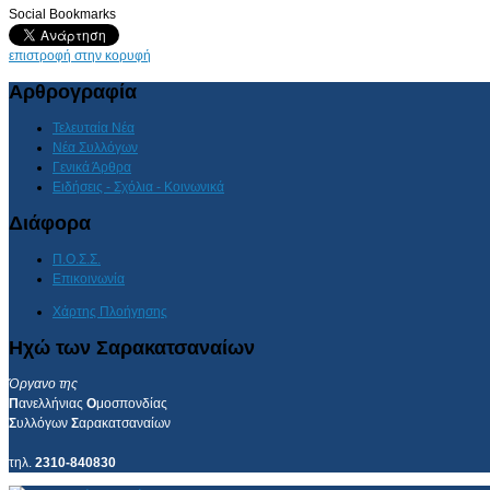
Social Bookmarks
AdmirorGallery 4.5.0
, author/s
Vasiljevski
&
Kekeljevic
.
επιστροφή στην κορυφή
Αρθρογραφία
Τελευταία Νέα
Νέα Συλλόγων
Γενικά Άρθρα
Ειδήσεις - Σχόλια - Κοινωνικά
Διάφορα
Π.Ο.Σ.Σ.
Επικοινωνία
Χάρτης Πλοήγησης
Ηχώ των Σαρακατσαναίων
Όργανο της
Π
ανελλήνιας
Ο
μοσπονδίας
Σ
υλλόγων
Σ
αρακατσαναίων
τηλ.
2310-840830