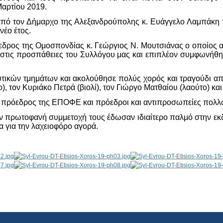
Μαρτίου 2019.
από τον Δήμαρχο της Αλεξανδρούπολης κ. Ευάγγελο Λαμπάκη π
νέο έτος.
εδρος της Ομοσπονδίας κ. Γεώργιος Ν. Μουτσιάνας ο οποίος α
ξη στις προσπάθειες του Συλλόγου μας και επιπλέον συμφωνήθ
υτικών τμημάτων και ακολούθησε πολύς χορός και τραγούδι απ
τον Κυριάκο Πετρά (βιολί), τον Γιώργο Ματθαίου (λαούτο) και 
 ο πρόεδρος της ΕΠΟΦΕ και πρόεδροι και αντιπροσωπείες πολλ
ην πρωτοφανή συμμετοχή τους έδωσαν ιδιαίτερο παλμό στην εκ
για την λαχειοφόρο αγορά.