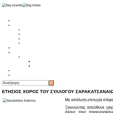
Αρχική
Αρθρογραφία
Τελευταία Νέα
Νέα Συλλόγων
Γενικά Άρθρα
Ειδήσεις - Σχόλια - Κοινωνικά
Ιστορίες Ζωής
Π.Ο.Σ.Σ.
Ιστορία Π.Ο.Σ.Σ.
Ιστορικό Ίδρυσης Π.Ο.Σ.Σ.
Βιογραφικό Π.Ο.Σ.Σ.
Χορηγοί
Επικοινωνία
ΕΤΗΣΙΟΣ ΧΟΡΟΣ ΤΟΥ ΣΥΛΛΟΓΟΥ ΣΑΡΑΚΑΤΣΑΝΑΙΩΝ
Με απόλυτη επιτυχία στέφ
Ξεκινώντας απεύθυνε χαι
όλους τους παρευρισκόμ