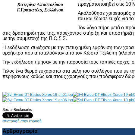
πραγματοποιηθεί στις 10 
Κατερίνα Αποστολίδου
Γ.Γραματέας Συλλόγου
Ακολούθησε χαιρετισμός 
του και έδωσε ευχές για το 
Τον λόγο πήρε μετά ο πρό
στις δραστηριότητες της, παρέχοντας στήριξη και υποστήρι
με την συμμετοχή της Π.Ο.Σ.Σ.
Η εκδήλωση συνέχισε με την πετυχημένη εμφάνιση των χορε
ορχήστρα που αποτελούνταν από τον Κώστα Τζελέπη (κλαρίνο), 
Την εκδήλωση τίμησαν με την παρουσία τους τοπικές αρχές,
Τέλος ένα θερμό ευχαριστώ στα μέλη του συλλόγου που με τ
περήφανους καθώς και στους χορηγούς που πρόσφεραν δώρα 
Social Bookmarks
AdmirorGallery 4.5.0
, author/s
Vasiljevski
&
Kekeljevic
.
επιστροφή στην κορυφή
Αρθρογραφία