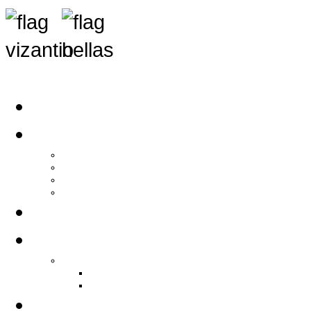
Αρχική
Αρθρογραφία
Τελευταία Νέα
Νέα Συλλόγων
Γενικά Άρθρα
Ειδήσεις - Σχόλια - Κοινωνικά
Ιστορίες Ζωής
Π.Ο.Σ.Σ.
Ιστορία Π.Ο.Σ.Σ.
Ιστορικό Ίδρυσης Π.Ο.Σ.Σ.
Βιογραφικό Π.Ο.Σ.Σ.
Χορηγοί