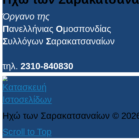
Όργανο της
Π
ανελλήνιας
Ο
μοσπονδίας
Σ
υλλόγων
Σ
αρακατσαναίων
τηλ.
2310-840830
Ηχώ των Σαρακατσαναίων
©
202
Scroll to Top