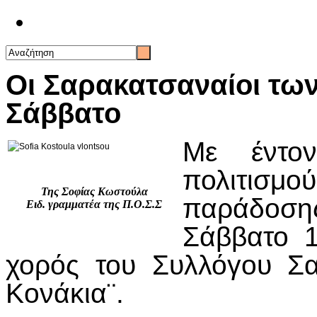
Επικοινωνία
Οι Σαρακατσαναίοι τω
Σάββατο
Με έντο
πολιτισ
Της Σοφίας Κωστούλα
παράδοσ
Ειδ. γραμματέα της Π.Ο.Σ.Σ
Σάββατο 1
χορός του Συλλόγου Σ
Κονάκια¨.