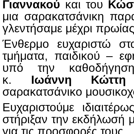
Γιαννακού
και του
Κώσ
μια σαρακατσάνικη παρ
γλεντήσαμε μέχρι πρωίας
Ένθερμο ευχαριστώ στ
τμήματα, παιδικού – εφ
υπό την καθοδήγησ
κ.
Ιωάννη Κώττη
σαρακατσάνικο μουσικοχο
Ευχαριστούμε ιδιαιτέρ
στήριξαν την εκδήλωσή 
για τις προσφορές τους.