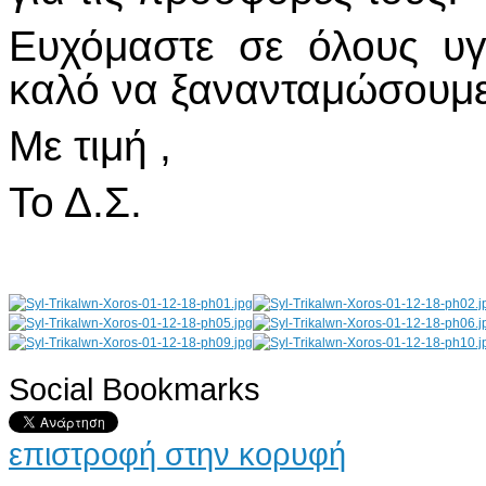
Ευχόμαστε σε όλους υγε
καλό να ξανανταμώσουμε
Με τιμή ,
Το Δ.Σ.
Social Bookmarks
AdmirorGallery 4.5.0
, author/s
Vasiljevski
&
Kekeljevic
.
επιστροφή στην κορυφή