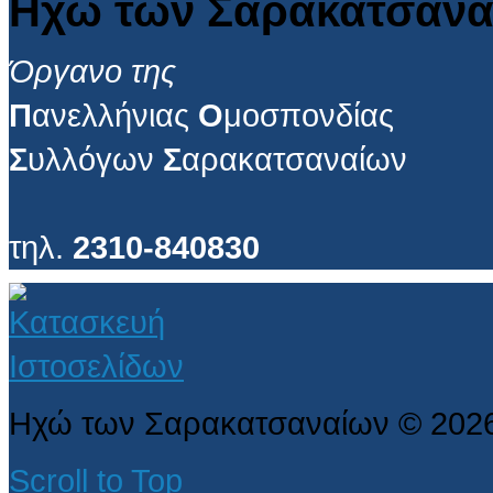
Ηχώ των Σαρακατσανα
Όργανο της
Π
ανελλήνιας
Ο
μοσπονδίας
Σ
υλλόγων
Σ
αρακατσαναίων
τηλ.
2310-840830
Ηχώ των Σαρακατσαναίων
©
202
Scroll to Top