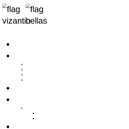
Αρχική
Αρθρογραφία
Τελευταία Νέα
Νέα Συλλόγων
Γενικά Άρθρα
Ειδήσεις - Σχόλια - Κοινωνικά
Ιστορίες Ζωής
Π.Ο.Σ.Σ.
Ιστορία Π.Ο.Σ.Σ.
Ιστορικό Ίδρυσης Π.Ο.Σ.Σ.
Βιογραφικό Π.Ο.Σ.Σ.
Χορηγοί