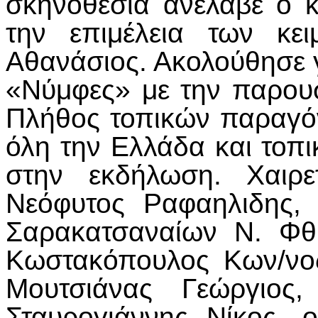
σκηνοθεσία ανέλαβε ο κ
την επιμέλεια των κε
Αθανάσιος. Ακολούθησε 
«Νύμφες» με την παρου
Πλήθος τοπικών παραγό
όλη την Ελλάδα και το
στην εκδήλωση. Χαιρ
Νεόφυτος Ραφαηλιδης,
Σαρακατσαναίων Ν. Φθι
Κωστακόπουλος Κων/νο
Μουτσιάνας Γεώργιος
Σταυρογιάννης Νίκος, ο