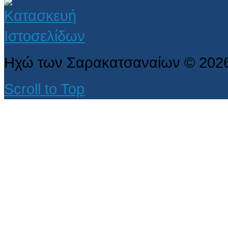
Ηχώ των Σαρακατσαναίων
©
202
Scroll to Top