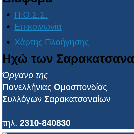
Π.Ο.Σ.Σ.
Επικοινωνία
Χάρτης Πλοήγησης
Ηχώ των Σαρακατσανα
Όργανο της
Π
ανελλήνιας
Ο
μοσπονδίας
Σ
υλλόγων
Σ
αρακατσαναίων
τηλ.
2310-840830