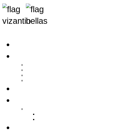
Αρχική
Αρθρογραφία
Τελευταία Νέα
Νέα Συλλόγων
Γενικά Άρθρα
Ειδήσεις - Σχόλια - Κοινωνικά
Ιστορίες Ζωής
Π.Ο.Σ.Σ.
Ιστορία Π.Ο.Σ.Σ.
Ιστορικό Ίδρυσης Π.Ο.Σ.Σ.
Βιογραφικό Π.Ο.Σ.Σ.
Χορηγοί