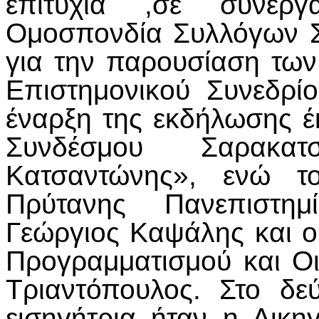
επιτυχία ,σε συνερ
Ομοσπονδία Συλλόγων 
για την παρουσίαση των
Επιστημονικού Συνεδρί
έναρξη της εκδήλωσης έ
Συνδέσμου Σαρακα
Κατσαντώνης», ενώ τ
Πρύτανης Πανεπιστημ
Γεώργιος Καψάλης και ο
Προγραμματισμού και Ο
Τριαντόπουλος. Στο δε
εισηγήτρια ήταν η Δικ