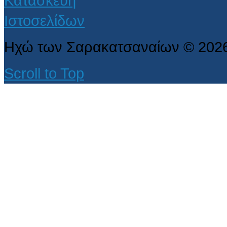
Ηχώ των Σαρακατσαναίων
©
202
Scroll to Top