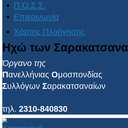
Π.Ο.Σ.Σ.
Επικοινωνία
Χάρτης Πλοήγησης
Ηχώ των Σαρακατσανα
Όργανο της
Π
ανελλήνιας
Ο
μοσπονδίας
Σ
υλλόγων
Σ
αρακατσαναίων
τηλ.
2310-840830