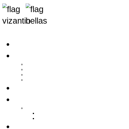
Αρχική
Αρθρογραφία
Τελευταία Νέα
Νέα Συλλόγων
Γενικά Άρθρα
Ειδήσεις - Σχόλια - Κοινωνικά
Ιστορίες Ζωής
Π.Ο.Σ.Σ.
Ιστορία Π.Ο.Σ.Σ.
Ιστορικό Ίδρυσης Π.Ο.Σ.Σ.
Βιογραφικό Π.Ο.Σ.Σ.
Χορηγοί