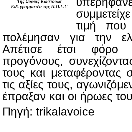
υπερηφάνε
Της Σοφίας Κωστούλα
Ειδ. γραμματέα της Π.Ο.Σ.Σ
συμμετείχ
τιμή που
πολέμησαν για την ελ
Απέτισε έτσι φόρο 
προγόνους, συνεχίζοντα
τους και μεταφέροντας σ
τις αξίες τους, αγωνιζόμ
έπραξαν και οι ήρωες το
Πηγή: trikalavoice