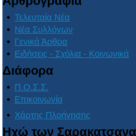
Αρθρογραφία
Τελευταία Νέα
Νέα Συλλόγων
Γενικά Άρθρα
Ειδήσεις - Σχόλια - Κοινωνικά
Διάφορα
Π.Ο.Σ.Σ.
Επικοινωνία
Χάρτης Πλοήγησης
Ηχώ των Σαρακατσανα