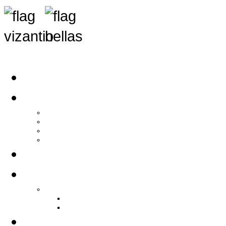
Αρχική
Αρθρογραφία
Τελευταία Νέα
Νέα Συλλόγων
Γενικά Άρθρα
Ειδήσεις - Σχόλια - Κοινωνικά
Ιστορίες Ζωής
Π.Ο.Σ.Σ.
Ιστορία Π.Ο.Σ.Σ.
Ιστορικό Ίδρυσης Π.Ο.Σ.Σ.
Βιογραφικό Π.Ο.Σ.Σ.
Χορηγοί