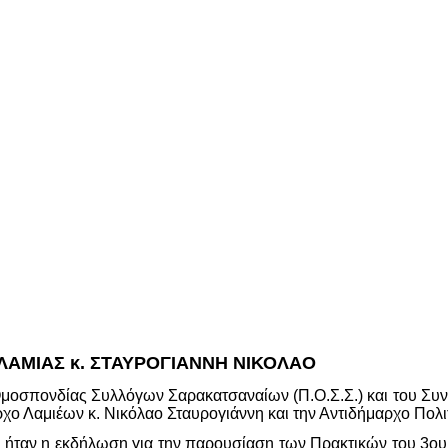
 ΛΑΜΙΑΣ κ. ΣΤΑΥΡΟΓΙΑΝΝΗ ΝΙΚΟΛΑΟ
Ομοσπονδίας Συλλόγων Σαρακατσαναίων (Π.Ο.Σ.Σ.) και του Συ
ο Λαμιέων κ. Νικόλαο Σταυρογιάννη και την Αντιδήμαρχο Πολιτ
ης ήταν η εκδήλωση για την παρουσίαση των Πρακτικών του 3