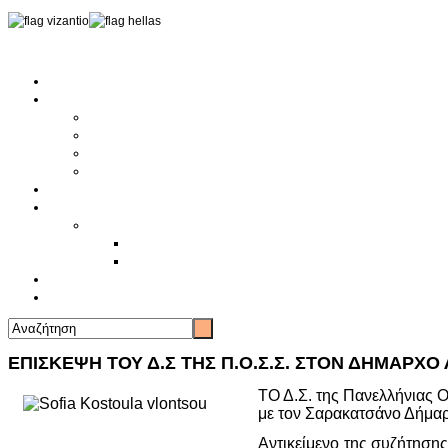
Αρχική
Αρθρογραφία
Τελευταία Νέα
Νέα Συλλόγων
Γενικά Άρθρα
Ειδήσεις - Σχόλια - Κοινωνικά
Ιστορίες Ζωής
Π.Ο.Σ.Σ.
Ιστορία Π.Ο.Σ.Σ.
Ιστορικό Ίδρυσης Π.Ο.Σ.Σ.
Βιογραφικό Π.Ο.Σ.Σ.
Χορηγοί
Επικοινωνία
ΕΠΙΣΚΕΨΗ ΤΟΥ Δ.Σ ΤΗΣ Π.Ο.Σ.Σ. ΣΤΟΝ ΔΗΜΑΡΧΟ
ΤΟ Δ.Σ. της Πανελλήνιας 
με τον Σαρακατσάνο Δήμαρχ
Αντικείμενο της συζήτησ