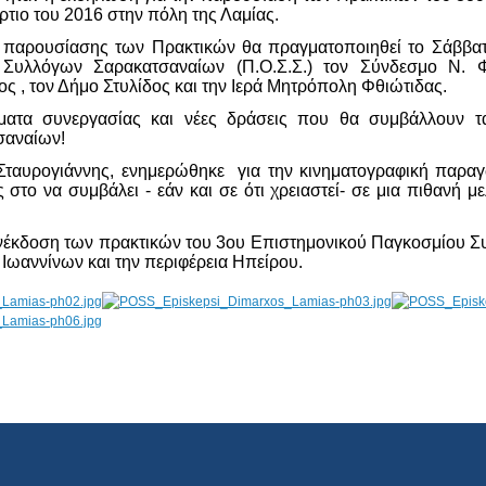
τιο του 2016 στην πόλη της Λαμίας.
παρουσίασης των Πρακτικών θα πραγματοποιηθεί το Σάββατ
Συλλόγων Σαρακατσαναίων (Π.Ο.Σ.Σ.) τον Σύνδεσμο Ν. Φ
ος , τον Δήμο Στυλίδος και την Ιερά Μητρόπολη Φθιώτιδας.
ατα συνεργασίας και νέες δράσεις που θα συμβάλλουν τα 
σαναίων!
Σταυρογιάννης, ενημερώθηκε για την κινηματογραφική παραγ
 στο να συμβάλει - εάν και σε ότι χρειαστεί- σε μια πιθανή μ
νέκδοση των πρακτικών του 3ου Επιστημονικού Παγκοσμίου Σ
 Ιωαννίνων και την περιφέρεια Ηπείρου.