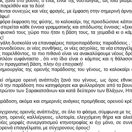
ς ξανά στο βουνό, ο ένας είναι της νοσταλγίας, ως ίδια βιώμ
παρελθόν και τα δύο!
ενται συνεχώς και νέες φραγές, με έμφαση στην σημερινή άρνη
ράφω!
φόρα έκφραση της φύσης, το καλοκαίρι, της προσδώσανε κάποιο
στερείται κάθε έννοια γραμματικής και απόδωσης έννοιας: «ξεκα
υσικό τους χώρο που ήταν η βάση τους, τα χειμαδιά κι ο κάμπ
υς!
γάλη δυσκολία να επαναφέρεις πατροπαράδοτες παραδόσεις , 
 συνοδεύουν, οι νέες συνθήκες, οι νέες ασχολίες, τα νέα επαγγέ
ς παρελθόντος, το πιο πιθανό είναι να ανακαλύψουμε νέους δρ
πλέον ευφάνταστο , ότι «το ίδιο είναι ο κάμπος και η θάλασσ
μεν πραγματική βάση, πλην όχι εποχιακή!
 δημιουργίας της ορεινής παράδοσης του γένους, το καλοκαίρι 
θεί σήμερα ορεινή ανάπτυξη ξανά του γένους, ως όρος εθνι
πό την παράδοση που κατηφόρησε και φυλλορόησε από τα βουνά
ρώτον των Σαρακατσάνων και κατά δεύτερον των Βλάχων, Η
ράδοση, ακόμα και σημερινές ανάγκες προμήθειας ορεινού κρέα
ύγχρονης ορεινής ανάπτυξης, σε όλο το φάσμα, σύμφωνα με τις
ση, ορεινές καλλιέργειες, υλοτομία, ελεγχόμενη θήρα και αλιε
νέες μορφές συνεργατισμού κτηνοτροφίας κι όχι μόνο, σε συ
 ορεινά επαγγέλματα, με σύγχρονους όρους!