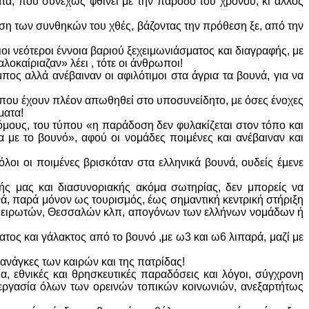
ατα, που συνεχώς φθίνει με την πάροδο του χρόνου, κι άλλος
ση των συνθηκών του χθές, βάζοντας την πρόθεση ξε, από την
ι νεότεροι έννοια βαριού ξεχειμωνιάσματος και διαγραφής, με
λοκαίριαζαν» λέει , τότε οι άνθρωποι!
ος αλλά ανέβαιναν οι αφιλότιμοι στα άγρια τα βουνά, για να
που έχουν πλέον απωθηθεί στο υποσυνείδητο, με όσες ένοχες
λματα!
όμους, του τύπου «η παράδοση δεν φυλακίζεται στον τόπο και
α με το βουνό», αφού οι νομάδες ποιμένες και ανέβαιναν και
όλοι οι ποιμένες βρισκόταν στα ελληνικά βουνά, ουδείς έμενε
κής μας και διασυνοριακής ακόμα σωτηρίας, δεν μπορείς να
, παρά μόνον ως τουρισμός, έως σημαντική κεντρική στήριξη
πειρωτών, Θεσσαλών κλπ, απογόνων των ελλήνων νομάδων ή
τος και γάλακτος από το βουνό ,με ω3 και ω6 λιπαρά, μαζί με
 ανάγκες των καιρών και της πατρίδας!
ία, εθνικές και θρησκευτικές παραδόσεις και λόγοι, σύγχρονη
νεργασία όλων των ορεινών τοπικών κοινωνιών, ανεξαρτήτως