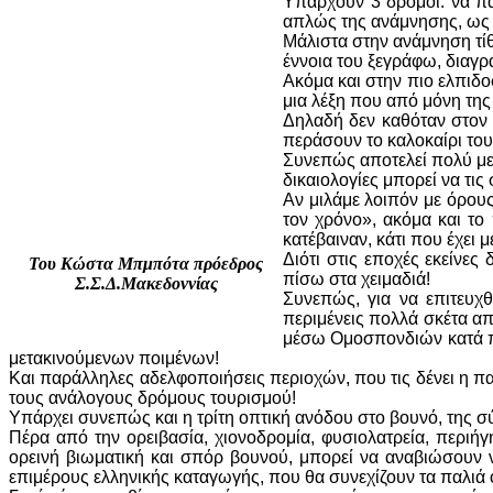
Υπάρχουν 3 δρόμοι: να πα
απλώς της ανάμνησης, ως 
Μάλιστα στην ανάμνηση τίθ
έννοια του ξεγράφω, διαγ
Ακόμα και στην πιο ελπιδο
μια λέξη που από μόνη της 
Δηλαδή δεν καθόταν στον φ
περάσουν το καλοκαίρι το
Συνεπώς αποτελεί πολύ με
δικαιολογίες μπορεί να τις
Aν μιλάμε λοιπόν με όρου
τον χρόνο», ακόμα και το 
κατέβαιναν, κάτι που έχει 
Διότι στις εποχές εκείνες
Του Κώστα Μπμπότα πρόεδρος
πίσω στα χειμαδιά!
Σ.Σ.Δ.Μακεδοννίας
Συνεπώς, για να επιτευχ
περιμένεις πολλά σκέτα α
μέσω Ομοσπονδιών κατά π
μετακινούμενων ποιμένων!
Και παράλληλες αδελφοποιήσεις περιοχών, που τις δένει η πα
τους ανάλογους δρόμους τουρισμού!
Υπάρχει συνεπώς και η τρίτη οπτική ανόδου στο βουνό, της σ
Πέρα από την ορειβασία, χιονοδρομία, φυσιολατρεία, περιήγη
ορεινή βιωματική και σπόρ βουνού, μπορεί να αναβιώσουν 
επιμέρους ελληνικής καταγωγής, που θα συνεχίζουν τα παλιά