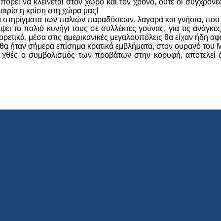
 μπορεί να κλείνεται στον χώρο και τον χρόνο, ούτε οι σύγχρ
καιρία η κρίση στη χώρα μας!
έα στηρίγματα των παλιών παραδόσεων, λαγαρά και γνήσια, που 
ψει το παλιό κυνήγι τους σε συλλέκτες γούνας, για τις ανάγκε
ρετικά, μέσα στις αμερικανικές μεγαλουπόλεις θα είχαν ήδη αφ
Μ θα ήταν σήμερα επίσημα κρατικά εμβλήματα, στον ουρανό τ
υ χθές ο συμβολισμός των προβάτων στην κορυφή, αποτελεί ό