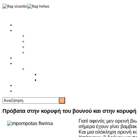
Αρχική
Αρθρογραφία
Τελευταία Νέα
Νέα Συλλόγων
Γενικά Άρθρα
Ειδήσεις - Σχόλια - Κοινωνικά
Ιστορίες Ζωής
Π.Ο.Σ.Σ.
Ιστορία Π.Ο.Σ.Σ.
Ιστορικό Ίδρυσης Π.Ο.Σ.Σ.
Βιογραφικό Π.Ο.Σ.Σ.
Χορηγοί
Επικοινωνία
Πρόβατα στην κορυφή του βουνού και στην κορυφή
Γιατί αφενός μεν ορεινή β
σήμερα έχουν γίνει βαμβακ
Και μια ολόκληρη ορεινή κ