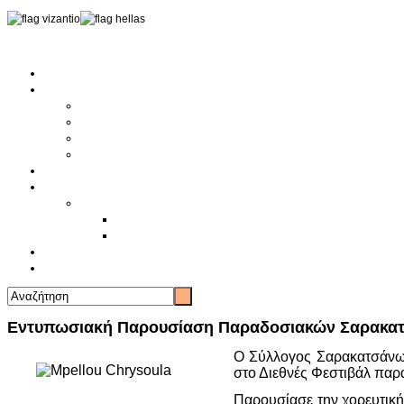
Αρχική
Αρθρογραφία
Τελευταία Νέα
Νέα Συλλόγων
Γενικά Άρθρα
Ειδήσεις - Σχόλια - Κοινωνικά
Ιστορίες Ζωής
Π.Ο.Σ.Σ.
Ιστορία Π.Ο.Σ.Σ.
Ιστορικό Ίδρυσης Π.Ο.Σ.Σ.
Βιογραφικό Π.Ο.Σ.Σ.
Χορηγοί
Επικοινωνία
Εντυπωσιακή Παρουσίαση Παραδοσιακών Σαρακατσ
Ο Σύλλογος Σαρακατσάνω
στο Διεθνές Φεστιβάλ πα
Παρουσίασε την χορευτική