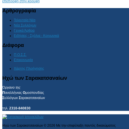
επιστροφή στην κορυφή
Αρθρογραφία
Τελευταία Νέα
Νέα Συλλόγων
Γενικά Άρθρα
Ειδήσεις - Σχόλια - Κοινωνικά
Διάφορα
Π.Ο.Σ.Σ.
Επικοινωνία
Χάρτης Πλοήγησης
Ηχώ των Σαρακατσαναίων
Όργανο της
Π
ανελλήνιας
Ο
μοσπονδίας
Σ
υλλόγων
Σ
αρακατσαναίων
τηλ.
2310-840830
Ηχώ των Σαρακατσαναίων
©
2026
Με την επιφύλαξη παντός δικαιώματος