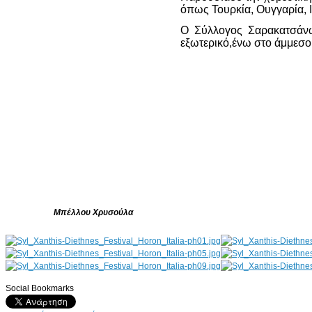
όπως Τουρκία, Ουγγαρία, Ιτ
Ο Σύλλογος Σαρακατσάνω
εξωτερικό,ένω στο άμμεσο 
Μπέλλου Χρυσούλα
Social Bookmarks
AdmirorGallery 4.5.0
, author/s
Vasiljevski
&
Kekeljevic
.