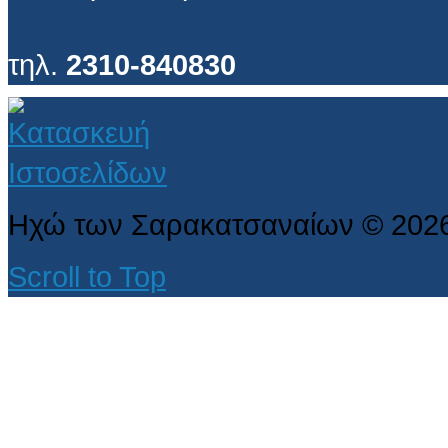
τηλ.
2310-840830
Ηχώ των Σαρακατσαναίων
©
202
Scroll to Top