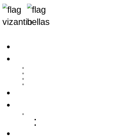
Αρχική
Αρθρογραφία
Τελευταία Νέα
Νέα Συλλόγων
Γενικά Άρθρα
Ειδήσεις - Σχόλια - Κοινωνικά
Ιστορίες Ζωής
Π.Ο.Σ.Σ.
Ιστορία Π.Ο.Σ.Σ.
Ιστορικό Ίδρυσης Π.Ο.Σ.Σ.
Βιογραφικό Π.Ο.Σ.Σ.
Χορηγοί