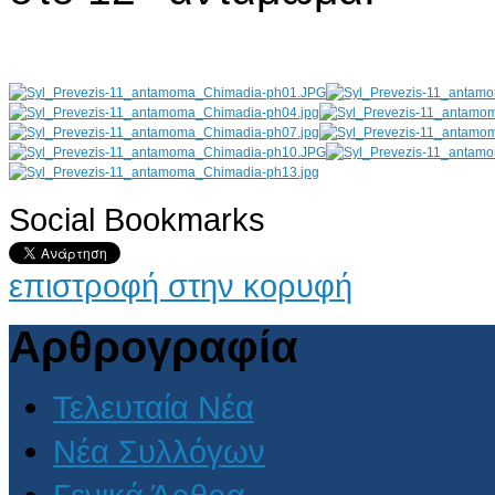
Social Bookmarks
AdmirorGallery 4.5.0
, author/s
Vasiljevski
&
Kekeljevic
.
επιστροφή στην κορυφή
Αρθρογραφία
Τελευταία Νέα
Νέα Συλλόγων