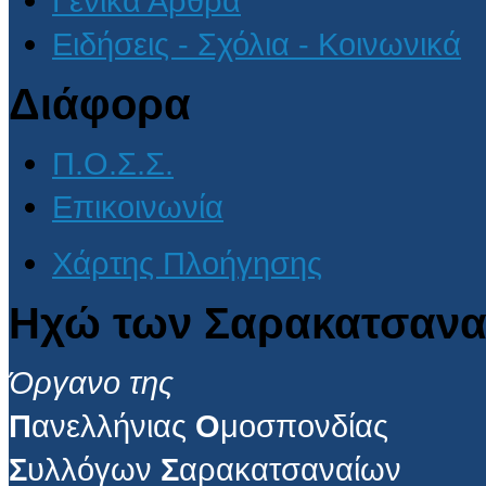
Γενικά Άρθρα
Ειδήσεις - Σχόλια - Κοινωνικά
Διάφορα
Π.Ο.Σ.Σ.
Επικοινωνία
Χάρτης Πλοήγησης
Ηχώ των Σαρακατσανα
Όργανο της
Π
ανελλήνιας
Ο
μοσπονδίας
Σ
υλλόγων
Σ
αρακατσαναίων