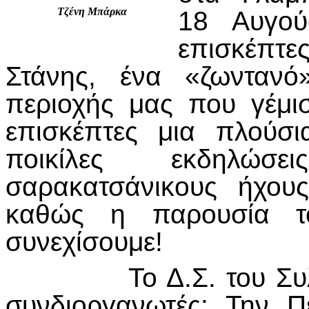
Τζένη Μπάρκα
18 Αυγού
επισκέπτε
Στάνης, ένα «ζωντανό
περιοχής μας που γέμι
επισκέπτες μια πλούσ
ποικίλες εκδηλώσ
σαρακατσάνικους ήχους
καθώς η παρουσία τ
συνεχίσουμε!
Το Δ.Σ. του Συλλόγο
συνδιοργανωτές: Την Π