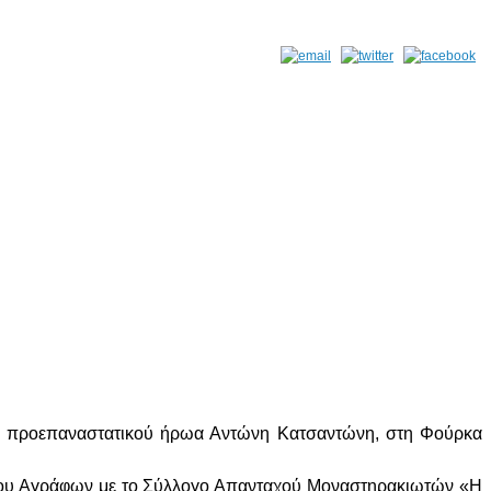
του προεπαναστατικού ήρωα Αντώνη Κατσαντώνη, στη Φούρκα
μου Αγράφων με το Σύλλογο Απανταχού Μοναστηρακιωτών «Η