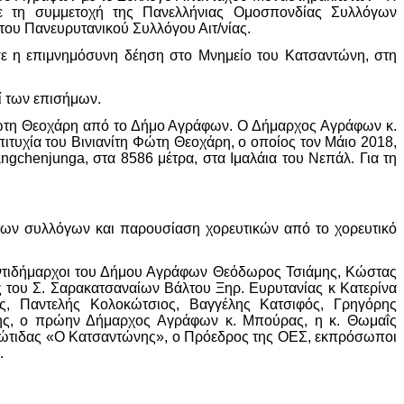
ε τη συμμετοχή της Πανελλήνιας Ομοσπονδίας Συλλόγων
ου Πανευρυτανικού Συλλόγου Αιτ/νίας.
ησε η επιμνημόσυνη δέηση στο Μνημείο του Κατσαντώνη, στη
ί των επισήμων.
Φώτη Θεοχάρη από το Δήμο Αγράφων. Ο Δήμαρχος Αγράφων κ.
ιτυχία του Βινιανίτη Φώτη Θεοχάρη, ο οποίος τον Μάιο 2018,
ngchenjunga, στα 8586 μέτρα, στα Ιμαλάια του Νεπάλ. Για τη
ων συλλόγων και παρουσίαση χορευτικών από το χορευτικό
ντιδήμαρχοι του Δήμου Αγράφων Θεόδωρος Τσιάμης, Κώστας
 του Σ. Σαρακατσαναίων Βάλτου Ξηρ. Ευρυτανίας κ Κατερίνα
, Παντελής Κολοκώτσιος, Βαγγέλης Κατσιφός, Γρηγόρης
λης, ο πρώην Δήμαρχος Αγράφων κ. Μπούρας, η κ. Θωμαΐς
ιώτιδας «Ο Κατσαντώνης», ο Πρόεδρος της ΟΕΣ, εκπρόσωποι
.