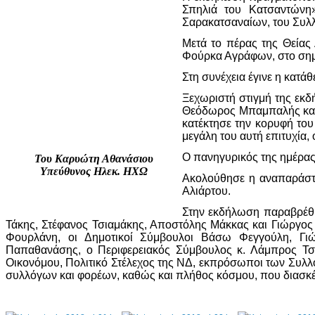
Σπηλιά του Κατσαντώνη
Σαρακατσαναίων, του Συλλ
Μετά το πέρας της Θείας
Φούρκα Αγράφων, στο σημ
Στη συνέχεια έγινε η κατ
Ξεχωριστή στιγμή της εκ
Θεόδωρος Μπαμπαλής κατά 
κατέκτησε την κορυφή του
μεγάλη του αυτή επιτυχία,
Ο πανηγυρικός της ημέρας
Του Καρυώτη Αθανάσιου
Υπεύθυνος Ηλεκ. ΗΧΩ
Ακολούθησε η αναπαράστ
Αλιάρτου.
Στην εκδήλωση παραβρέθη
Τάκης, Στέφανος Τσιαμάκης, Αποστόλης Μάκκας και Γιώργος
Φουρλάνη, οι Δημοτικοί Σύμβουλοι Βάσω Φεγγούλη, Γι
Παπαθανάσης, ο Περιφερειακός Σύμβουλος κ. Λάμπρος Τσ
Οικονόμου, Πολιτικό Στέλεχος της ΝΔ, εκπρόσωποι των Συλ
συλλόγων και φορέων, καθώς και πλήθος κόσμου, που διασκέ