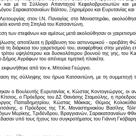
» και με το Σύλλογο Απανταχού Κεφαλοβρυσιωτών και μ
όγου Σαρακατσαναίων Βάλτου, Ξηρομέρου και Ευρυτανίας και τ
 Λειτουργίας στον Ι.Ν. Παναγίας στο Μοναστηράκι, ακολούθ
είο κοντά στη Σπηλιά του Κατσαντώνη.
άθεση των στεφάνων και αμέσως μετά ακολούθησαν οι χαιρετισμο
δήλωσης αποτέλεσε η βράβευση του αστυνομικού - ορειβάτη 
τη διάρκεια του χαιρετισμού του, αναφέρθηκε στην μεγάλη επ
 τρίτου υψηλότερου και δυσκολότερου βουνού της γης, του Ka
 ο Δήμος Αγράφων του απένειμε τιμητική πλακέτα.
 εκφωνήθηκε από τον κ. Μπούκα Γεώργιο.
αση της σύλληψης του ήρωα Κατσαντώνη, με τη συμμετοχή τ
καν ο Βουλευτής Ευρυτανίας κ. Κώστας Κοντογεώργος, οι α
 Κίτσιος, ο Πρόεδρος του ΔΣ Θανάσης Σταμούλης, η πρόεδρος
ώργος Παπαδημητρίου, Κώστας Μάκκας, Θύμιος Κολοκύθας
ιτσάνης, ο Πρόεδρος της Τ.Κ. Μοναστηριακίου Βασίλης Τό
λόγων Μυρίκης, Τριδένδρου, Βραγγιανών, Σαρακατσαναίων Φθ
δασαν υπό τους ήχους του συγκροτήματος του Γιάννη Γκόβαρη