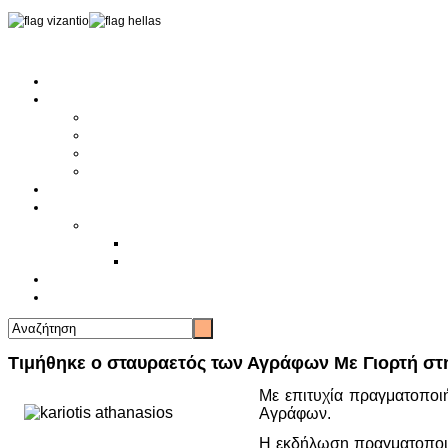
Αρχική
Αρθρογραφία
Τελευταία Νέα
Νέα Συλλόγων
Γενικά Άρθρα
Ειδήσεις - Σχόλια - Κοινωνικά
Ιστορίες Ζωής
Π.Ο.Σ.Σ.
Ιστορία Π.Ο.Σ.Σ.
Ιστορικό Ίδρυσης Π.Ο.Σ.Σ.
Βιογραφικό Π.Ο.Σ.Σ.
Χορηγοί
Επικοινωνία
Τιμήθηκε ο σταυραετός των Αγράφων Με Γιορτή στη
Με επιτυχία πραγματοποι
Αγράφων.
Η εκδήλωση πραγματοποι