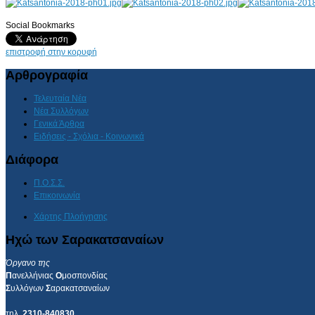
Social Bookmarks
AdmirorGallery 4.5.0
, author/s
Vasiljevski
&
Kekeljevic
.
επιστροφή στην κορυφή
Αρθρογραφία
Τελευταία Νέα
Νέα Συλλόγων
Γενικά Άρθρα
Ειδήσεις - Σχόλια - Κοινωνικά
Διάφορα
Π.Ο.Σ.Σ.
Επικοινωνία
Χάρτης Πλοήγησης
Ηχώ των Σαρακατσαναίων
Όργανο της
Π
ανελλήνιας
Ο
μοσπονδίας
Σ
υλλόγων
Σ
αρακατσαναίων
τηλ.
2310-840830