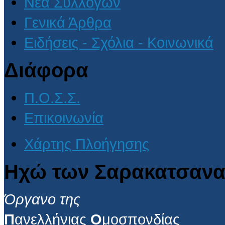
Νέα Συλλόγων
Γενικά Άρθρα
Ειδήσεις - Σχόλια - Κοινωνικά
Διάφορα
Π.Ο.Σ.Σ.
Επικοινωνία
Χάρτης Πλοήγησης
Ηχώ των Σαρακατσανα
Όργανο της
Π
ανελλήνιας
Ο
μοσπονδίας