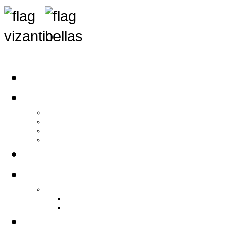
Αρχική
Αρθρογραφία
Τελευταία Νέα
Νέα Συλλόγων
Γενικά Άρθρα
Ειδήσεις - Σχόλια - Κοινωνικά
Ιστορίες Ζωής
Π.Ο.Σ.Σ.
Ιστορία Π.Ο.Σ.Σ.
Ιστορικό Ίδρυσης Π.Ο.Σ.Σ.
Βιογραφικό Π.Ο.Σ.Σ.
Χορηγοί