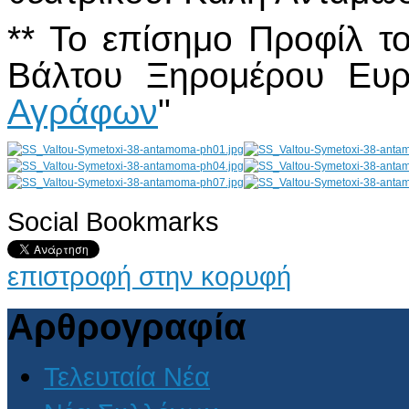
** Το επίσημο Προφίλ 
Βάλτου Ξηρομέρου Ευρυ
Αγράφων
"
Social Bookmarks
AdmirorGallery 4.5.0
, author/s
Vasiljevski
&
Kekeljevic
.
επιστροφή στην κορυφή
Αρθρογραφία
Τελευταία Νέα