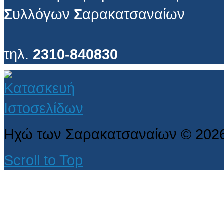
Σ
υλλόγων
Σ
αρακατσαναίων
τηλ.
2310-840830
Ηχώ των Σαρακατσαναίων
©
202
Scroll to Top