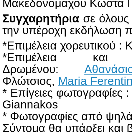
Μακεδονομάχου Κώστα Γ
Συγχαρητήρια
σε όλους 
την υπέροχη εκδήλωση π
*Επιμέλεια χορευτικού :
*Επιμέλεια και 
Δρωμένου:
Αθανάσ
Φλώτσιος,
Maria Ferenti
* Επίγειες φωτογραφίες :
Giannakos
* Φωτογραφίες από ψηλά
Σύντομα θα υπάρξει και β