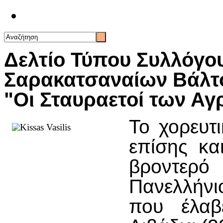
Επικοινωνία
Δελτίο Τύπου Συλλόγο
Σαρακατσαναίων Βάλτο
"Οι Σταυραετοί των Α
Το χορευτ
επίσης κα
βροντερό
Πανελλήνι
που έλαβ