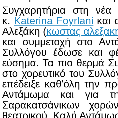
Συγχαρητήρια στη νέα
κ.
Katerina Foyrlani
και 
Αλεξάκη (
κωστας αλεξακ
και συμμετοχή στο Αν
Συλλόγου έδωσε και φέ
εύσημα. Τα πιο θερμά Σ
στο χορευτικό του Συλλ
επέδειξε καθ'όλη την πρ
Αντάμωμα και για τ
Σαρακατσάνικων χορώ
θεατρικού. Καλή Αντάμωσ