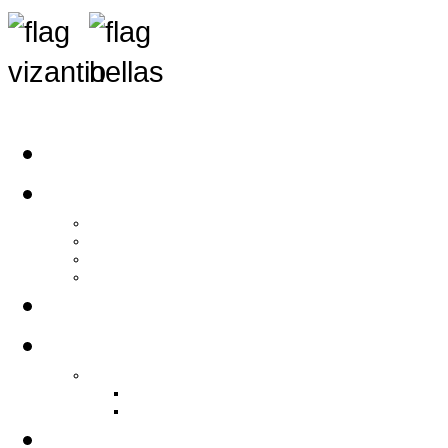
Αρχική
Αρθρογραφία
Τελευταία Νέα
Νέα Συλλόγων
Γενικά Άρθρα
Ειδήσεις - Σχόλια - Κοινωνικά
Ιστορίες Ζωής
Π.Ο.Σ.Σ.
Ιστορία Π.Ο.Σ.Σ.
Ιστορικό Ίδρυσης Π.Ο.Σ.Σ.
Βιογραφικό Π.Ο.Σ.Σ.
Χορηγοί