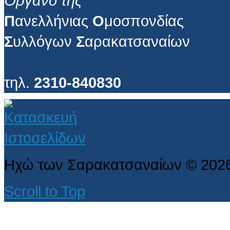
Όργανο της
Π
ανελλήνιας
Ο
μοσπονδίας
Σ
υλλόγων
Σ
αρακατσαναίων
τηλ.
2310-840830
Ηχώ των Σαρακατσαναίων
©
202
Scroll to Top