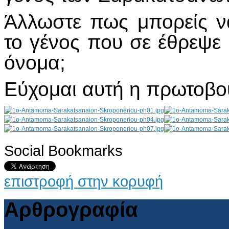
Άλλωστε πως μπορείς ν
το γένος που σε έθρεψε
όνομα;
Εύχομαι αυτή η πρωτοβου
Social Bookmarks
AdmirorGallery 4.5.0
, author/s
Vasiljevski
&
Kekeljevic
.
επιστροφή στην κορυφή
Αρθρογραφία