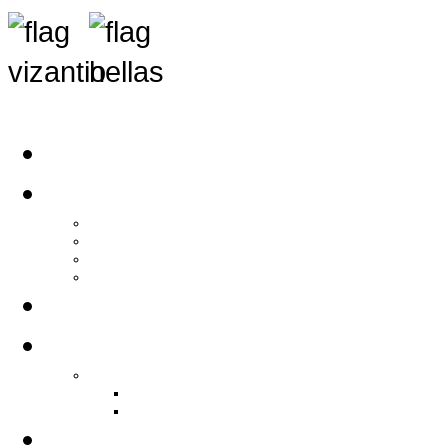
Αρχική
Αρθρογραφία
Τελευταία Νέα
Νέα Συλλόγων
Γενικά Άρθρα
Ειδήσεις - Σχόλια - Κοινωνικά
Ιστορίες Ζωής
Π.Ο.Σ.Σ.
Ιστορία Π.Ο.Σ.Σ.
Ιστορικό Ίδρυσης Π.Ο.Σ.Σ.
Βιογραφικό Π.Ο.Σ.Σ.
Χορηγοί