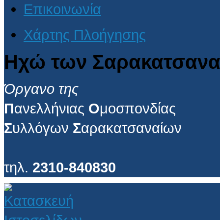
Επικοινωνία
Χάρτης Πλοήγησης
Ηχώ των Σαρακατσανα
Όργανο της
Π
ανελλήνιας
Ο
μοσπονδίας
Σ
υλλόγων
Σ
αρακατσαναίων
τηλ.
2310-840830