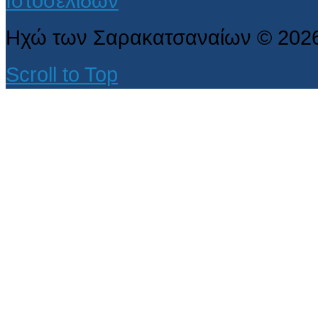
Ηχώ των Σαρακατσαναίων
©
202
Scroll to Top