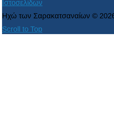
Ηχώ των Σαρακατσαναίων
©
202
Scroll to Top