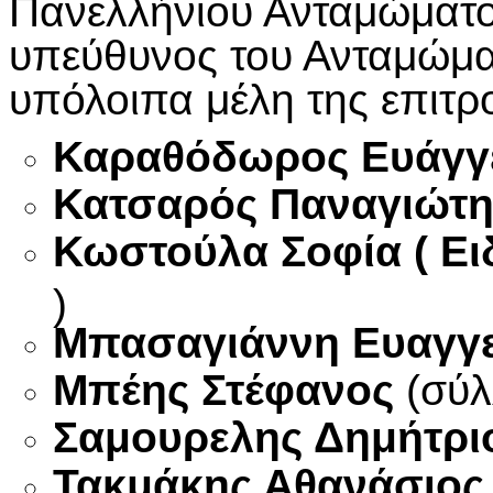
Πανελλήνιου Ανταμώματος
υπεύθυνος του Ανταμώματ
υπόλοιπα μέλη της επιτρο
Καραθόδωρος Ευάγγ
Κατσαρός Παναγιώτη
Κωστούλα Σοφία ( Ει
)
Μπασαγιάννη Ευαγγε
Μπέης Στέφανος
(σύλ
Σαμουρελης Δημήτριο
Τακμάκης Αθανάσιος