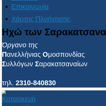
Επικοινωνία
Χάρτης Πλοήγησης
Ηχώ των Σαρακατσανα
Όργανο της
Π
ανελλήνιας
Ο
μοσπονδίας
Σ
υλλόγων
Σ
αρακατσαναίων
τηλ.
2310-840830