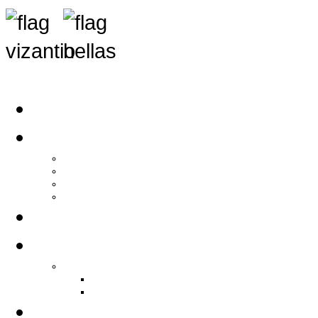
Αρχική
Αρθρογραφία
Τελευταία Νέα
Νέα Συλλόγων
Γενικά Άρθρα
Ειδήσεις - Σχόλια - Κοινωνικά
Ιστορίες Ζωής
Π.Ο.Σ.Σ.
Ιστορία Π.Ο.Σ.Σ.
Ιστορικό Ίδρυσης Π.Ο.Σ.Σ.
Βιογραφικό Π.Ο.Σ.Σ.
Χορηγοί