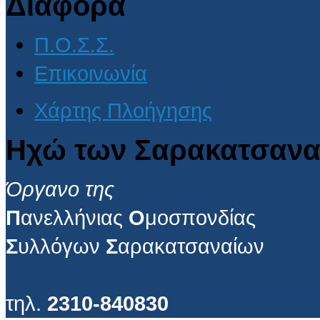
Διάφορα
Π.Ο.Σ.Σ.
Επικοινωνία
Χάρτης Πλοήγησης
Ηχώ των Σαρακατσανα
Όργανο της
Π
ανελλήνιας
Ο
μοσπονδίας
Σ
υλλόγων
Σ
αρακατσαναίων
τηλ.
2310-840830