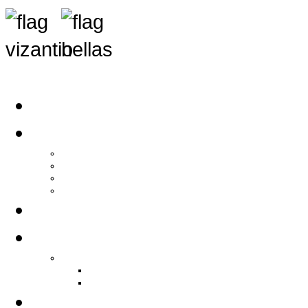
Αρχική
Αρθρογραφία
Τελευταία Νέα
Νέα Συλλόγων
Γενικά Άρθρα
Ειδήσεις - Σχόλια - Κοινωνικά
Ιστορίες Ζωής
Π.Ο.Σ.Σ.
Ιστορία Π.Ο.Σ.Σ.
Ιστορικό Ίδρυσης Π.Ο.Σ.Σ.
Βιογραφικό Π.Ο.Σ.Σ.
Χορηγοί