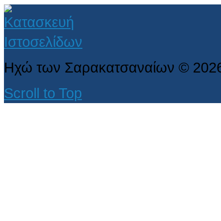
Ηχώ των Σαρακατσαναίων
©
202
Scroll to Top