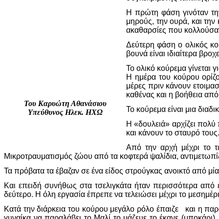
Η πρώτη φάση γινόταν την
μηρούς, την ουρά, και την
ακαθαρσίες που κολλούσαν 
Δεύτερη φάση ο ολικός κού
βουνά είναι ιδιαίτερα βροχ
Το ολικό κούρεμα γίνεται 
Η ημέρα του κούρου ορίζο
μέρες πριν κάνουν ετοιμασ
καθένας και η βοήθεια από 
Του Καρυώτη Αθανάσιου
Το κούρεμα είναι μια διαδ
Υπεύθυνος Ηλεκ. ΗΧΩ
Η «δουλειά» αρχίζει πολύ 
και κάνουν το σταυρό τους
Από την αρχή μέχρι το τ
Μικροτραυματισμός ζώου από τα κοφτερά ψαλίδια, αντιμετωπίζ
Τα πρόβατα τα έβαζαν σε ένα είδος στρούγκας ανοικτό από μί
Και επειδή συνήθως στα τσελιγκάτα ήταν περισσότερα από έ
δεύτερο. Η όλη εργασία έπρεπε να τελειώσει μέχρι το μεσημέρι
Κατά την διάρκεια του κούρου μεγάλο ρόλο έπαιζε και η παρο
γυναίκα να παραλάβει το Μαλί το μάζευε το έκανε (μποκάρι) ,