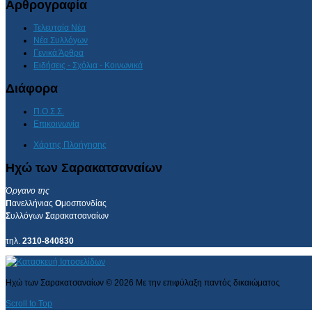
Αρθρογραφία
Τελευταία Νέα
Νέα Συλλόγων
Γενικά Άρθρα
Ειδήσεις - Σχόλια - Κοινωνικά
Διάφορα
Π.Ο.Σ.Σ.
Επικοινωνία
Χάρτης Πλοήγησης
Ηχώ των Σαρακατσαναίων
Όργανο της
Π
ανελλήνιας
Ο
μοσπονδίας
Σ
υλλόγων
Σ
αρακατσαναίων
τηλ.
2310-840830
Ηχώ των Σαρακατσαναίων
©
2026
Με την επιφύλαξη παντός δικαιώματος
Scroll to Top