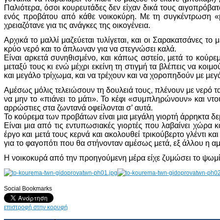
Παλιότερα, όσοι κουρευτάδες δεν είχαν δικά τους αιγοπρόβα
ενός προβάτου από κάθε νοικοκύρη. Με τη συγκέντρωση «
χρειαζότανε για τις ανάγκες της οικογένεια.
Αρχικά το μαλλί μαζεύεται τυλίγεται, και οι Σαρακατσάνες το
κρύο νερό και το άπλωναν για να στεγνώσει καλά.
Είναι αρκετά συνηθισμένο, και κάπως αστείο, μετά το κούρε
μεταξύ τους κι ενώ μέχρι εκείνη τη στιγμή τα βλέπεις να κοι
και μεγάλο τρίχωμα, και να τρέχουν και να χοροπηδούν με μεγ
Αμέσως μόλις τελειώσουν τη δουλειά τους, πλένουν με νερό τα 
να μην το «πιάνει το μάτι». Το κέφι «συμπληρώνουν» και ντ
αρρώστιες στα ζωντανά οφείλονται σ’ αυτά.
Το κούρεμα των προβάτων είναι μια μεγάλη γιορτή άρρηκτα δε
Είναι μια από τις εντυπωσιακές γιορτές που λαβαίνει χώρα 
έργο και μετά τους κερνά και ακολουθεί τρικούβερτο γλέντι κ
για το φαγοπότι που θα στήνονταν αμέσως μετά, εξ άλλου η α
Η νοικοκυρά από την προηγούμενη μέρα είχε ζυμώσει το ψωμί κ
Social Bookmarks
AdmirorGallery 4.5.0
, author/s
Vasiljevski
&
Kekeljevic
.
επιστροφή στην κορυφή