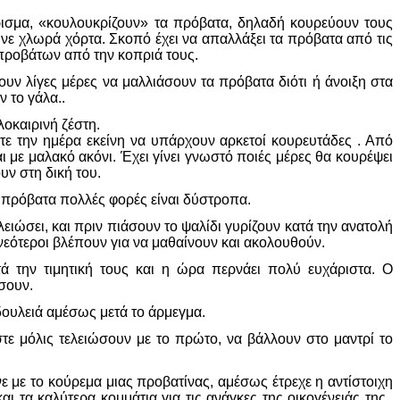
ρισμα, «κουλουκρίζουν» τα πρόβατα, δηλαδή κουρεύουν τους
ρώνε χλωρά χόρτα. Σκοπό έχει να απαλλάξει τα πρόβατα από τις
 προβάτων από την κοπριά τους.
υν λίγες μέρες να μαλλιάσουν τα πρόβατα διότι ή άνοιξη στα
ν το γάλα..
λοκαιρινή ζέστη.
τε την ημέρα εκείνη να υπάρχουν αρκετοί κουρευτάδες . Από
ι με μαλακό ακόνι. Έχει γίνει γνωστό ποιές μέρες θα κουρέψει
υν στη δική του.
τα πρόβατα πολλές φορές είναι δύστροπα.
ειώσει, και πριν πιάσουν το ψαλίδι γυρίζουν κατά την ανατολή
νεότεροι βλέπουν για να μαθαίνουν και ακολουθούν.
τά την τιμητική τους και η ώρα περνάει πολύ ευχάριστα. Ο
σουν.
δουλειά αμέσως μετά το άρμεγμα.
τε μόλις τελειώσουν με το πρώτο, να βάλλουν στο μαντρί το
ε με το κούρεμα μιας προβατίνας, αμέσως έτρεχε η αντίστοιχη
ι τα καλύτερα κομμάτια για τις ανάγκες της οικογένειάς της..