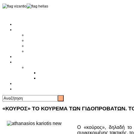
Αρχική
Αρθρογραφία
Τελευταία Νέα
Νέα Συλλόγων
Γενικά Άρθρα
Ειδήσεις - Σχόλια - Κοινωνικά
Ιστορίες Ζωής
Π.Ο.Σ.Σ.
Ιστορία Π.Ο.Σ.Σ.
Ιστορικό Ίδρυσης Π.Ο.Σ.Σ.
Βιογραφικό Π.Ο.Σ.Σ.
Χορηγοί
Επικοινωνία
«ΚΟΥΡΟΣ» ΤΟ ΚΟΥΡΕΜΑ ΤΩΝ ΓΙΔΟΠΡΟΒΑΤΩΝ. Τ
Ο «κούρος», δηλαδή το 
συγκεκριμένης τακτικής, τ