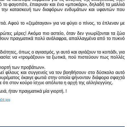
 το φαγοπότι, έπαιρναν και ένα «μποκάρι», δηλαδή τα μαλλιά
α την κατασκευή των διαφόρων ενδυμάτων και υφαντών που
τιά. Αφού το «ζεμάταγαν» για να φύγει ο πίνος, το έπλεναν με
ρώτες μέρες! Ακόμα πιο αστείο, όταν δεν γνωρίζονται τα ζώα
 νοιώθουν πραγματικά πολύ ανάλαφρα, απαλλαγμένα από το πυκνό
ιότητες, όπως ο αγιασμός, γι αυτό και αγιάζουν το κοπάδι, για
ημασία: να «τρομάξουν» τα ξωτικά, πού πιστεύουν πως πολλές
«γιορτή των προβάτων».
λεί φίλους και συγγενείς να τον βοηθήσουν στο δύσκολο αυτό
υ κουρέματος έκαιγε φωτιά στην οποία ψήνονταν διάφορα σφαχτά
ε ότι στον κούρο ίσχυε απόλυτα η αρχή της αλληλεγγύης.
ά, ήταν πραγματικά μία γιορτή. !