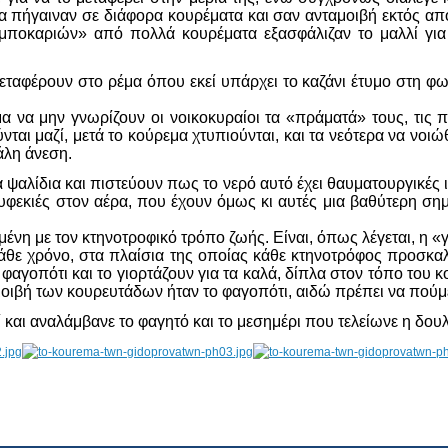
τα πήγαιναν σε διάφορα κουρέματα και σαν ανταμοιβή εκτός από
μποκαριών» από πολλά κουρέματα εξασφάλιζαν το μαλλί γι
 μεταφέρουν στο ρέμα όπου εκεί υπάρχει το καζάνι έτυμο στη φω
μα να μην γνωρίζουν οι νοικοκυραίοι τα «πράματά» τους, τις π
μούνται μαζί, μετά το κούρεμα χτυπιούνται, και τα νεότερα να
άλη άνεση.
ψαλίδια και πιστεύουν πως το νερό αυτό έχει θαυματουργικές ιδ
ουφεκιές στον αέρα, που έχουν όμως κι αυτές μια βαθύτερη σ
μένη με τον κτηνοτροφικό τρόπο ζωής. Είναι, όπως λέγεται, η 
κάθε χρόνο, στα πλαίσια της οποίας κάθε κτηνοτρόφος προσκα
αι φαγοπότι και το γιορτάζουν για τα καλά, δίπλα στον τόπο το
μοιβή των κουρευτάδων ήταν το φαγοπότι, αιδώ πρέπει να πούμ
αι αναλάμβανε το φαγητό και το μεσημέρι που τελείωνε η δουλει