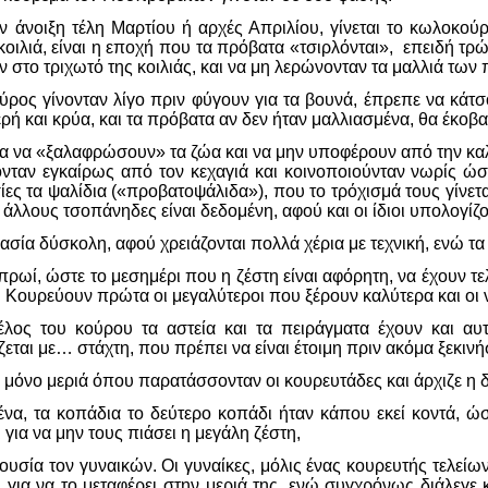
 άνοιξη τέλη Μαρτίου ή αρχές Απριλίου, γίνεται το κωλοκού
 κοιλιά, είναι η εποχή που τα πρόβατα «τσιρλόνται», επειδή τ
στο τριχωτό της κοιλιάς, και να μη λερώνονταν τα μαλλιά των
ρος γίνονταν λίγο πριν φύγουν για τα βουνά, έπρεπε να κάτσο
ερή και κρύα, και τα πρόβατα αν δεν ήταν μαλλιασμένα, θα έκοβα
για να «ξαλαφρώσουν» τα ζώα και να μην υποφέρουν από την κα
νταν εγκαίρως από τον κεχαγιά και κοινοποιούνταν νωρίς ώσ
ίες τα ψαλίδια («προβατοψάλιδα»), που το τρόχισμά τους γίνετα
άλλους τσοπάνηδες είναι δεδομένη, αφού και οι ίδιοι υπολογίζο
ικασία δύσκολη, αφού χρειάζονται πολλά χέρια με τεχνική, ενώ 
πρωί, ώστε το μεσημέρι που η ζέστη είναι αφόρητη, να έχουν τελ
. Κουρεύουν πρώτα οι μεγαλύτεροι που ξέρουν καλύτερα και οι 
έλος του κούρου τα αστεία και τα πειράγματα έχουν και αυ
εται με… στάχτη, που πρέπει να είναι έτοιμη πριν ακόμα ξεκινή
α μόνο μεριά όπου παρατάσσονταν οι κουρευτάδες και άρχιζε η 
να, τα κοπάδια το δεύτερο κοπάδι ήταν κάπου εκεί κοντά, ώσ
 για να μην τους πιάσει η μεγάλη ζέστη,
υσία τον γυναικών. Οι γυναίκες, μόλις ένας κουρευτής τελείων
 για να το μεταφέρει στην μεριά της, ενώ συγχρόνως διάλεγε κα