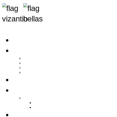
Αρχική
Αρθρογραφία
Τελευταία Νέα
Νέα Συλλόγων
Γενικά Άρθρα
Ειδήσεις - Σχόλια - Κοινωνικά
Ιστορίες Ζωής
Π.Ο.Σ.Σ.
Ιστορία Π.Ο.Σ.Σ.
Ιστορικό Ίδρυσης Π.Ο.Σ.Σ.
Βιογραφικό Π.Ο.Σ.Σ.
Χορηγοί