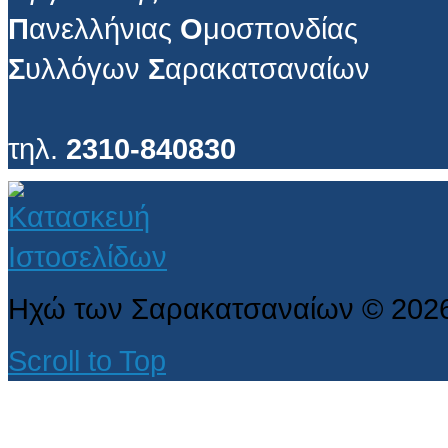
Π
ανελλήνιας
Ο
μοσπονδίας
Σ
υλλόγων
Σ
αρακατσαναίων
τηλ.
2310-840830
Ηχώ των Σαρακατσαναίων
©
202
Scroll to Top