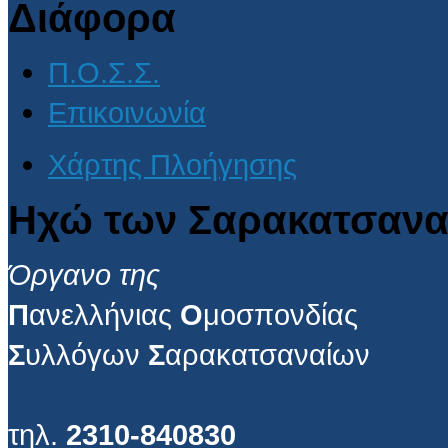
Διάφορα
Π.Ο.Σ.Σ.
Επικοινωνία
Χάρτης Πλοήγησης
Ηχώ των Σαρακατσανα
Όργανο της
Π
ανελλήνιας
Ο
μοσπονδίας
Σ
υλλόγων
Σ
αρακατσαναίων
τηλ.
2310-840830