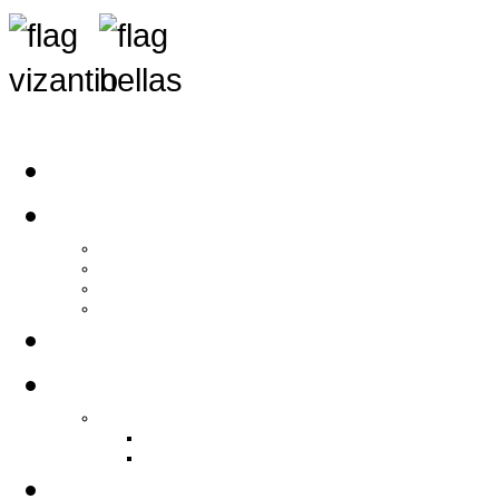
Αρχική
Αρθρογραφία
Τελευταία Νέα
Νέα Συλλόγων
Γενικά Άρθρα
Ειδήσεις - Σχόλια - Κοινωνικά
Ιστορίες Ζωής
Π.Ο.Σ.Σ.
Ιστορία Π.Ο.Σ.Σ.
Ιστορικό Ίδρυσης Π.Ο.Σ.Σ.
Βιογραφικό Π.Ο.Σ.Σ.
Χορηγοί