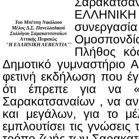
Σαρακατσα
ΕΛΛΗΝΙΚ
Του Μπέτση Νικόλαου
συνεργα
Μέλος Δ.Σ. Πανελλαδικού
Συλλόγου Σαρακατσαναίων
Ομοσπονδί
Αττικής Πειραιώς
"Η ΕΛΛΗΝΙΚΗ ΛΕΒΕΝΤΙΑ"’
Πλήθος κό
Δημοτικό γυμναστήριο Α
φετινή εκδήλωση που έγ
ότι έπρεπε για να «ζ
Σαρακατσαναίων , να αν
και μεγάλων, για το μ
εμπλουτίσει τις γνώσεις
τρόπο ζωής των Σαρακατσ