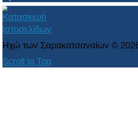
Ηχώ των Σαρακατσαναίων
©
202
Scroll to Top