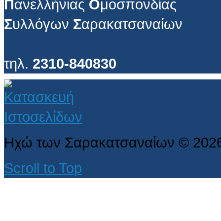
Π
ανελλήνιας
Ο
μοσπονδίας
Σ
υλλόγων
Σ
αρακατσαναίων
τηλ.
2310-840830
Ηχώ των Σαρακατσαναίων
©
202
Scroll to Top