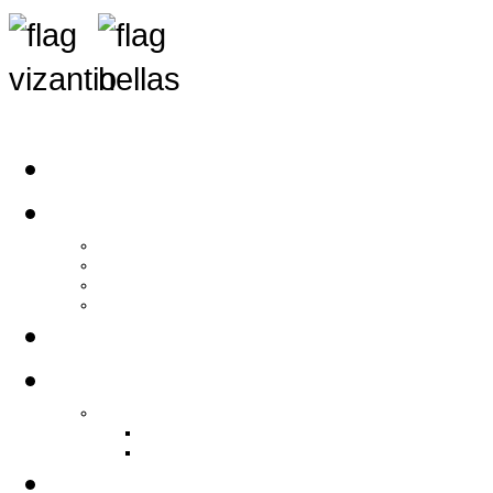
Αρχική
Αρθρογραφία
Τελευταία Νέα
Νέα Συλλόγων
Γενικά Άρθρα
Ειδήσεις - Σχόλια - Κοινωνικά
Ιστορίες Ζωής
Π.Ο.Σ.Σ.
Ιστορία Π.Ο.Σ.Σ.
Ιστορικό Ίδρυσης Π.Ο.Σ.Σ.
Βιογραφικό Π.Ο.Σ.Σ.
Χορηγοί