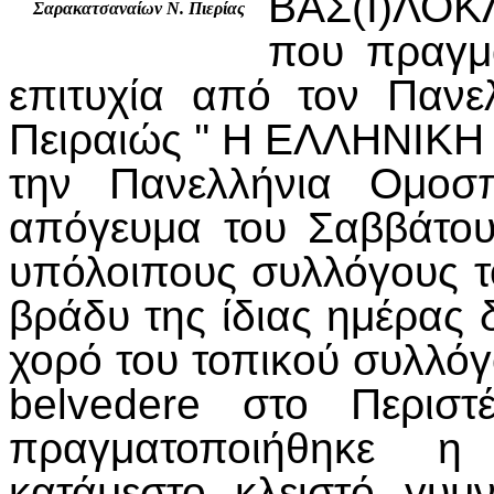
ΒΑΣ(Ι)ΛΟ
Σαρακατσαναίων Ν. Πιερίας
που πραγμ
επιτυχία από τον Πανε
Πειραιώς '' Η ΕΛΛΗΝΙΚΗ
την Πανελλήνια Ομοσπ
απόγευμα του Σαββάτου
υπόλοιπους συλλόγους τ
βράδυ της ίδιας ημέρας
χορό του τοπικού συλλό
belvedere στο Περιστ
πραγματοποιήθηκε η
κατάμεστο κλειστό γυ