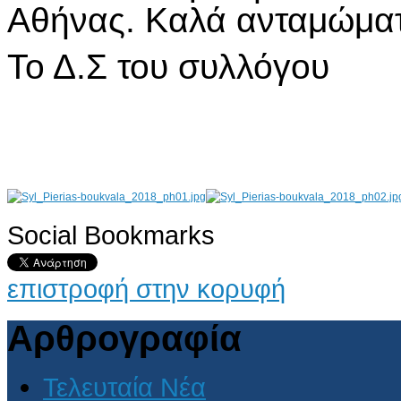
Αθήνας. Καλά ανταμώματ
Το Δ.Σ του συλλόγου
Social Bookmarks
AdmirorGallery 4.5.0
, author/s
Vasiljevski
&
Kekeljevic
.
επιστροφή στην κορυφή
Αρθρογραφία
Τελευταία Νέα