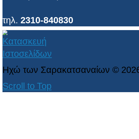
τηλ.
2310-840830
Ηχώ των Σαρακατσαναίων
©
202
Scroll to Top