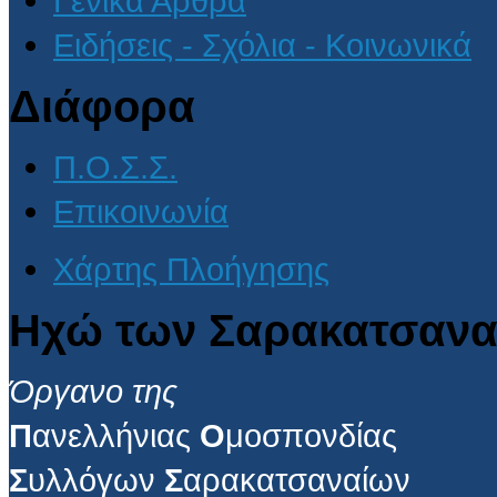
Γενικά Άρθρα
Ειδήσεις - Σχόλια - Κοινωνικά
Διάφορα
Π.Ο.Σ.Σ.
Επικοινωνία
Χάρτης Πλοήγησης
Ηχώ των Σαρακατσανα
Όργανο της
Π
ανελλήνιας
Ο
μοσπονδίας
Σ
υλλόγων
Σ
αρακατσαναίων