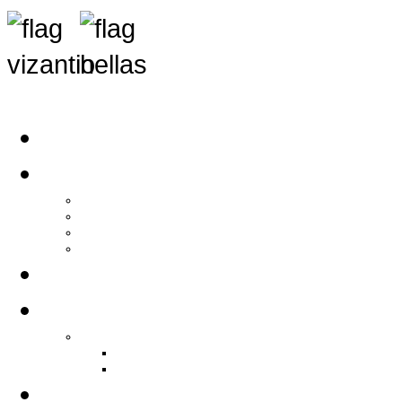
Αρχική
Αρθρογραφία
Τελευταία Νέα
Νέα Συλλόγων
Γενικά Άρθρα
Ειδήσεις - Σχόλια - Κοινωνικά
Ιστορίες Ζωής
Π.Ο.Σ.Σ.
Ιστορία Π.Ο.Σ.Σ.
Ιστορικό Ίδρυσης Π.Ο.Σ.Σ.
Βιογραφικό Π.Ο.Σ.Σ.
Χορηγοί