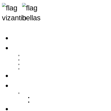
Αρχική
Αρθρογραφία
Τελευταία Νέα
Νέα Συλλόγων
Γενικά Άρθρα
Ειδήσεις - Σχόλια - Κοινωνικά
Ιστορίες Ζωής
Π.Ο.Σ.Σ.
Ιστορία Π.Ο.Σ.Σ.
Ιστορικό Ίδρυσης Π.Ο.Σ.Σ.
Βιογραφικό Π.Ο.Σ.Σ.
Χορηγοί