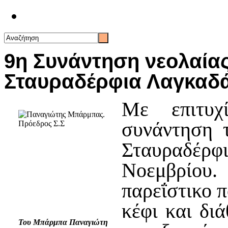
Επικοινωνία
9η Συνάντηση νεολαία
Σταυραδέρφια Λαγκαδ
Με επιτυχ
συνάντηση 
Σταυραδέρ
Νοεμβρίου
παρεΐστικο 
κέφι και δι
Του Μπάρμπα Παναγιώτη