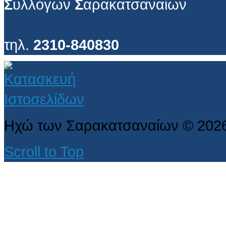
Σ
υλλόγων
Σ
αρακατσαναίων
τηλ.
2310-840830
Ηχώ των Σαρακατσαναίων
©
202
Scroll to Top