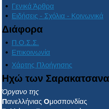
Γενικά Άρθρα
Ειδήσεις - Σχόλια - Κοινωνικά
Διάφορα
Π.Ο.Σ.Σ.
Επικοινωνία
Χάρτης Πλοήγησης
Ηχώ των Σαρακατσανα
Όργανο της
Π
ανελλήνιας
Ο
μοσπονδίας