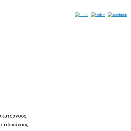
ακατσάνους
αι τσοπάνους.