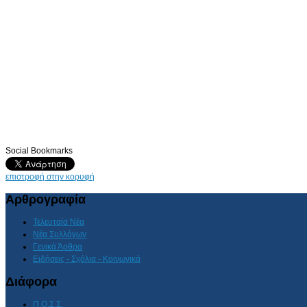
Social Bookmarks
επιστροφή στην κορυφή
Αρθρογραφία
Τελευταία Νέα
Νέα Συλλόγων
Γενικά Άρθρα
Ειδήσεις - Σχόλια - Κοινωνικά
Διάφορα
Π.Ο.Σ.Σ.