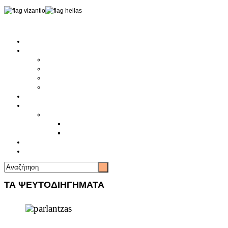
Αρχική
Αρθρογραφία
Τελευταία Νέα
Νέα Συλλόγων
Γενικά Άρθρα
Ειδήσεις - Σχόλια - Κοινωνικά
Ιστορίες Ζωής
Π.Ο.Σ.Σ.
Ιστορία Π.Ο.Σ.Σ.
Ιστορικό Ίδρυσης Π.Ο.Σ.Σ.
Βιογραφικό Π.Ο.Σ.Σ.
Χορηγοί
Επικοινωνία
ΤΑ ΨΕΥΤΟΔΙΗΓΗΜΑΤΑ