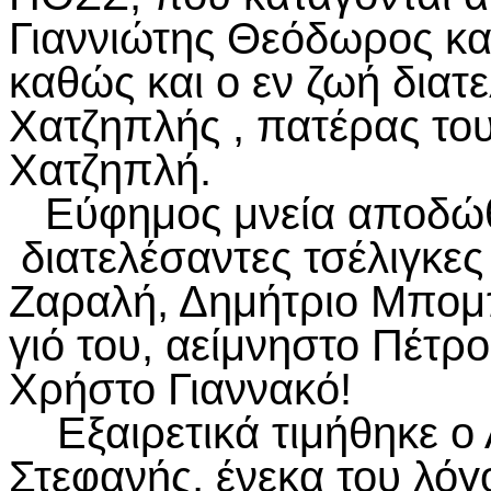
Γιαννιώτης Θεόδωρος κα
καθώς και ο εν ζωή διατ
Χατζηπλής , πατέρας το
Χατζηπλή.
Εύφημος μνεία αποδώθη
διατελέσαντες τσέλιγκε
Ζαραλή, Δημήτριο Μπομπ
γιό του, αείμνηστο Πέτρ
Χρήστο Γιαννακό!
Εξαιρετικά τιμήθηκε ο 
Στεφανής, ένεκα του λόγ