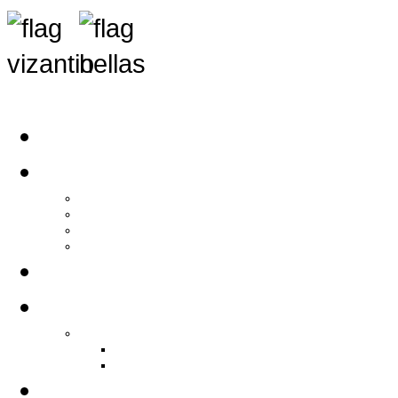
Αρχική
Αρθρογραφία
Τελευταία Νέα
Νέα Συλλόγων
Γενικά Άρθρα
Ειδήσεις - Σχόλια - Κοινωνικά
Ιστορίες Ζωής
Π.Ο.Σ.Σ.
Ιστορία Π.Ο.Σ.Σ.
Ιστορικό Ίδρυσης Π.Ο.Σ.Σ.
Βιογραφικό Π.Ο.Σ.Σ.
Χορηγοί