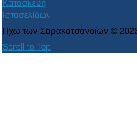
Ηχώ των Σαρακατσαναίων
©
202
Scroll to Top