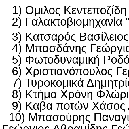
1) Oμιλος Κεντεποζίδη
2) Γαλακτοβιομηχανία 
3) Κατσαρός Βασίλειος
4) Μπασδάνης Γεώργι
5) Φωτοδυναμική Ροδό
6) Χριστιανόπουλος Γε
7) Τυροκομικά Δημητρί
8) Κτήμα Χρόνη Φλώρι
9) Καβα ποτών Χάσος 
10) Μπασούρης Παναγιώ
Γεώργιος,Αβραμίδης Γεώ