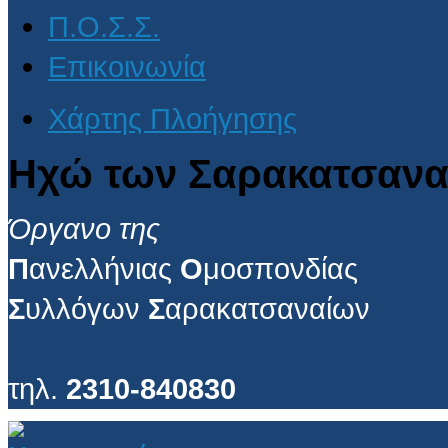
Π.Ο.Σ.Σ.
Επικοινωνία
Χάρτης Πλοήγησης
Ηχώ των Σαρακατσανα
Όργανο της
Π
ανελλήνιας
Ο
μοσπονδίας
Σ
υλλόγων
Σ
αρακατσαναίων
τηλ.
2310-840830