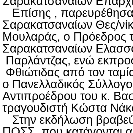
Σαρακατσαναίων Επαρχί
Επίσης , παρευρέθησαν
Σαρακατσαναίων Θες/νί
Μουλαράς, ο Πρόεδρος 
Σαρακατσαναίων Ελασσόν
Παρλάντζας, ενώ εκπρο
Φθιώτιδας από τον ταμί
ο Πανελλαδικός Σύλλογος
Αντιπροέδρου του κ. Βασ
τραγουδιστή Κώστα Νάκ
Στην εκδήλωση βραβεύ
ΠΟΣΣ, που κατάγονται α