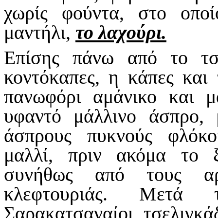
χωρίς φούντα, στο οπο
μαντήλι,
το λαχούρι.
Επίσης πάνω από το τσ
κοντόκαπες, η κάπες και
πανωφόρι αμάνικο και μ
υφαντό μάλλινο άσπρο,
άσπρους πυκνούς φλόκο
μαλλί, πριν ακόμα το 
συνήθως από τους αρ
κλεφτουριάς. Μετά 
Σαρακατσαναίοι τσελιγκά