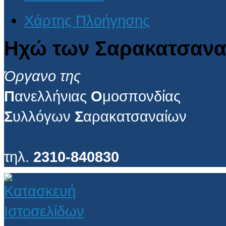
Χάρτης Πλοήγησης
Ηχώ των Σαρακατσανα
Όργανο της
Π
ανελλήνιας
Ο
μοσπονδίας
Σ
υλλόγων
Σ
αρακατσαναίων
τηλ.
2310-840830