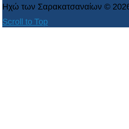
Ηχώ των Σαρακατσαναίων
©
202
Scroll to Top