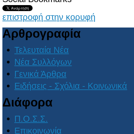
AdmirorGallery 4.5.0
, author/s
Vasiljevski
&
Kekeljevic
.
επιστροφή στην κορυφή
Αρθρογραφία
Τελευταία Νέα
Νέα Συλλόγων
Γενικά Άρθρα
Ειδήσεις - Σχόλια - Κοινωνικά
Διάφορα
Π.Ο.Σ.Σ.
Επικοινωνία