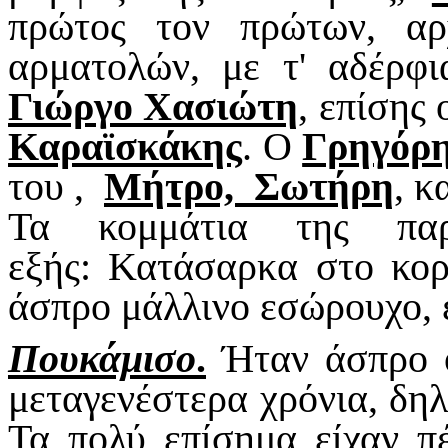
πρώτος τον πρώτων, α
αρματολών, με τ' αδέρφ
Γιώργο Χασιώτη
, επίσης
Καραϊσκάκης
. Ο
Γρηγόρη
του ,
Μήτρο, Σωτήρη
, κ
Τα κομμάτια της παρ
εξής:
Κατάσαρκα στο κορ
άσπρο μάλλινο εσώρουχο, 
Πουκάμισο
.
Ήταν άσπρο ό
μεταγενέστερα χρόνια, δηλ
Τα πολύ επίσημα είχαν π