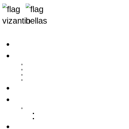
Αρχική
Αρθρογραφία
Τελευταία Νέα
Νέα Συλλόγων
Γενικά Άρθρα
Ειδήσεις - Σχόλια - Κοινωνικά
Ιστορίες Ζωής
Π.Ο.Σ.Σ.
Ιστορία Π.Ο.Σ.Σ.
Ιστορικό Ίδρυσης Π.Ο.Σ.Σ.
Βιογραφικό Π.Ο.Σ.Σ.
Χορηγοί