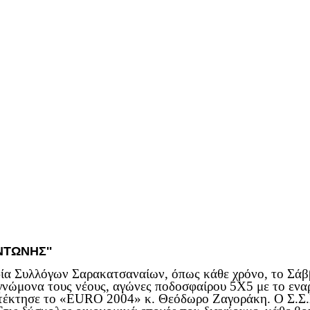
ΑΝΤΩΝΗΣ''
α Συλλόγων Σαρακατσαναίων, όπως κάθε χρόνο, το Σάββα
γνώμονα τους νέους, αγώνες ποδοσφαίρου 5Χ5 με το εναρ
τέκτησε το «EURO 2004» κ. Θεόδωρο Ζαγοράκη. Ο Σ.Σ