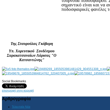
τουρνουά ποδοσφαίρου. Σ
σημαντικό είναι και να 
ποδοσφαιρικές φανέλες τ
Της Σταυρούλας Γκόβαρη
Υπ. Χορευτικού Συνδέσμου
Σαρακατσαναίων Λάρισας "Ο
Κατσαντώνης"
Social Bookmarks
AdmirorGallery 4.5.0
, author/s
Vasiljevski
&
Kekeljevic
.
επιστροφή στην κορυφή
Αρθρογραφία
Τελευταία Νέα