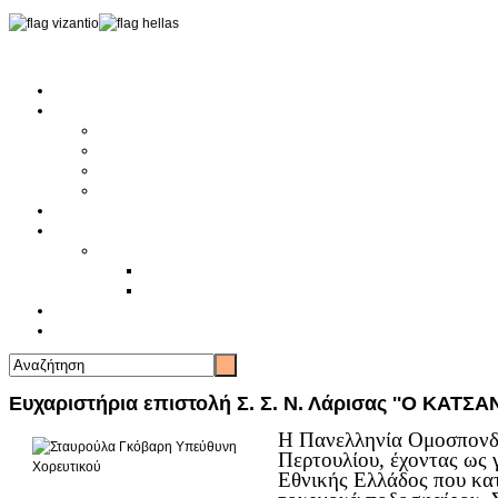
Αρχική
Αρθρογραφία
Τελευταία Νέα
Νέα Συλλόγων
Γενικά Άρθρα
Ειδήσεις - Σχόλια - Κοινωνικά
Ιστορίες Ζωής
Π.Ο.Σ.Σ.
Ιστορία Π.Ο.Σ.Σ.
Ιστορικό Ίδρυσης Π.Ο.Σ.Σ.
Βιογραφικό Π.Ο.Σ.Σ.
Χορηγοί
Επικοινωνία
Ευχαριστήρια επιστολή Σ. Σ. Ν. Λάρισας ''Ο ΚΑΤΣ
Η Πανελληνία Ομοσπονδί
Περτουλίου, έχοντας ως 
Εθνικής Ελλάδος που κα